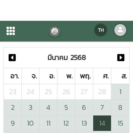
ปฏิทินกิจกรรมของหน่วยงาน
TH
หน้าแรก
ปฏิทินกิจกรรมของหน่วยงาน
มีนาคม 2568
อา.
จ.
อ.
พ.
พฤ.
ศ.
ส.
23
24
25
26
27
28
1
2
3
4
5
6
7
8
9
10
11
12
13
14
15