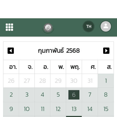
ปฏิทินกิจกรรมของหน่วยงาน
TH
หน้าแรก
ปฏิทินกิจกรรมของหน่วยงาน
กุมภาพันธ์ 2568
อา.
จ.
อ.
พ.
พฤ.
ศ.
ส.
26
27
28
29
30
31
1
2
3
4
5
7
8
6
9
10
11
12
13
14
15