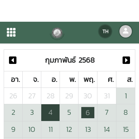
ปฏิทินกิจกรรมของหน่วยงาน
TH
หน้าแรก
ปฏิทินกิจกรรมของหน่วยงาน
กุมภาพันธ์ 2568
อา.
จ.
อ.
พ.
พฤ.
ศ.
ส.
26
27
28
29
30
31
1
2
3
4
5
7
8
6
9
10
11
12
13
14
15