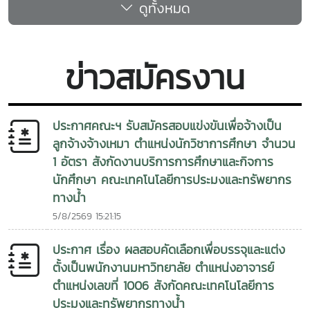
serve as a vital bridge connecting university knowledge
skills, and entrepreneurial perspectives required to
ดูทั้งหมด
เนื่องในโอกาสวันเฉลิมพระชนมพรรษา 28 กรกฎาคม 2569ในการ
วิจัยที่ตอบโจทย์การอนุรักษ์ทรัพยากรธรรมชาติ ความมั่นคงทาง
with professional practice, while creating valuable
meet the evolving demands of the global aquaculture
นี้ ผู้เข้าร่วมพิธีได้ร่วมแสดงความจงรักภักดีและสำนึกในพระ
อาหาร และการพัฒนาที่ยั่งยืนของภูมิภาคลุ่มน้ำโขงทั้งนี้ เรื่องราว
opportunities for students, faculty members, and future
sector.Beyond student development, the event also
มหากรุณาธิคุณอันหาที่สุดมิได้ พร้อมร่วมถวายสัตย์ปฏิญาณเพื่อ
ของโครงการวิจัยได้รับการเผยแพร่บนเว็บไซต์ของ RECOFTC
collaborations.”
serves as a platform for expanding collaboration in
เป็นข้าราชการและบุคลากรที่ดี ปฏิบัติหน้าที่ด้วยความซื่อสัตย์สุจริต
เมื่อวันที่ 24 กรกฎาคม 2569 ภายใต้หัวข้อ “Community-led
ข่าวสมัครงาน
research, innovation, technology transfer, and workforce
และยึดมั่นในการทำประโยชน์เพื่อสังคมและประเทศชาติการเข้าร่วม
approaches to flooded forest governance in the
development between Maejo University, private
พิธีในครั้งนี้นับเป็นการแสดงออกถึงความจงรักภักดีของคณะผู้
Mekong” ซึ่งสะท้อนถึงความสำคัญของความร่วมมือระหว่างนัก
enterprises, and professional aquaculture networks.
บริหารและบุคลากรคณะเทคโนโลยีการประมงและทรัพยากรทางน้ำ
วิจัย ชุมชน และหน่วยงานภาครัฐในการสร้างองค์ความรู้เพื่อการ
Such partnerships are expected to contribute
ที่พร้อมใจร่วมเทิดทูนสถาบันพระมหากษัตริย์ และน้อมสำนึกในพระ
ประกาศคณะฯ รับสมัครสอบแข่งขันเพื่อจ้างเป็น
บริหารจัดการทรัพยากรธรรมชาติข้ามพรมแดนอย่างยั่งยืน
significantly to the sustainable advancement and
มหากรุณาธิคุณของพระบาทสมเด็จพระเจ้าอยู่หัวอย่างสุดซึ้งOn
ลูกจ้างจ้างเหมา ตำแหน่งนักวิชาการศึกษา จำนวน
international competitiveness of Thailand's giant
27 July 2026, the Faculty of Fisheries Technology and
1 อัตรา สังกัดงานบริการการศึกษาและกิจการ
freshwater prawn industry.The seminar attracted strong
Aquatic Resources, led by Associate Professor Dr.Apinun
นักศึกษา คณะเทคโนโลยีการประมงและทรัพยากร
participation from faculty members, undergraduate
Suvarnaraksha, Dean of the Faculty, together with the
ทางน้ำ
students, researchers, aquaculture professionals, and
faculty executives and personnel, participated in the
5/8/2569 15:21:15
industry stakeholders. It provided an excellent
Royal Tribute and Blessing Ceremony in honor of His
opportunity for meaningful dialogue between academia
Majesty King Maha Vajiralongkorn Phra
ประกาศ เรื่อง ผลสอบคัดเลือกเพื่อบรรจุและแต่ง
and industry while reinforcing the shared vision of
Vajiraklaochaoyuhua on the auspicious occasion of His
ตั้งเป็นพนักงานมหาวิทยาลัย ตำแหน่งอาจารย์
advancing sustainable fisheries and aquaculture
Majesty’s Birthday Anniversary on 28 July 2026.The
ตำแหน่งเลขที่ 1006 สังกัดคณะเทคโนโลยีการ
through knowledge exchange, innovation, and
ceremony was held to express loyalty, gratitude, and
collaborative partnerships.As one of Thailand's leading
ประมงและทรัพยากรทางน้ำ
reverence for His Majesty’s immeasurable benevolence