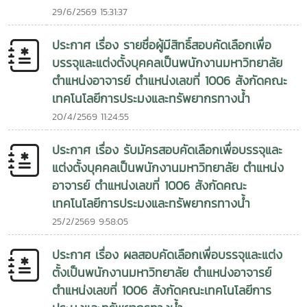
institutions in fisheries and aquaculture education, the
29/6/2569 15:31:37
toward the Thai people. Faculty members joined in
Faculty of Fisheries Technology and Aquatic Resources,
offering royal blessings and paying tribute as a united
Maejo University, remains committed to producing
ประกาศ เรื่อง รายชื่อผู้มีสิทธิ์สอบคัดเลือกเพื่อ
expression of their devotion to the monarchy.The
highly qualified graduates, promoting research
บรรจุและแต่งตั้งบุคคลเป็นพนักงานมหาวิทยาลัย
participation of the Faculty reflects its commitment to
excellence, and fostering innovation that supports the
upholding the cherished traditions of the nation and
ตำแหน่งอาจารย์ ตำแหน่งเลขที่ 1006 สังกัดคณะ
sustainable development of the fisheries and
demonstrating loyalty to the institution of the
เทคโนโลยีการประมงและทรัพยากรทางน้ำ
aquaculture sectors at both national and international
monarchy while honoring His Majesty’s enduring
20/4/2569 11:24:55
levels.
contributions to the well-being and prosperity of the
Kingdom of Thailand.
ประกาศ เรื่อง รับมัครสอบคัดเลือกเพื่อบรรจุและ
แต่งตั้งบุคคลเป็นพนักงานมหาวิทยาลัย ตำแหน่ง
อาจารย์ ตำแหน่งเลขที่ 1006 สังกัดคณะ
เทคโนโลยีการประมงและทรัพยากรทางน้ำ
25/2/2569 9:58:05
ประกาศ เรื่อง ผลสอบคัดเลือกเพื่อบรรจุและแต่ง
ตั้งเป็นพนักงานมหาวิทยาลัย ตำแหน่งอาจารย์
ตำแหน่งเลขที่ 1006 สังกัดคณะเทคโนโลยีการ