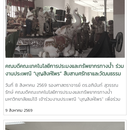
คณบดีคณะเทคโนโลยีการประมงและทรัพยากรทางน้ำ ร่วม
งานประเพณี “บุญสิงห์ไพร” สืบสานศรัทธาและวัฒนธรรม
แห่งแม่โจ้|Dean of the Faculty of Fisheries
วันที่ 8 สิงหาคม 2569 รองศาสตราจารย์ ดร.อภินันท์ สุวรรณ
Technology and Aquatic Resources Joins the “Boon
รักษ์ คณบดีคณะเทคโนโลยีการประมงและทรัพยากรทางน้ำ
Sing Phrai” Traditional Ceremony, Celebrating
มหาวิทยาลัยแม่โจ้ เข้าร่วมงานประเพณี “บุญสิงห์ไพร” เพื่อร่วม
Maejo’s Cultural Heritage and Community Spirit
สืบสานขนบธรรมเนียม ประเพณี และศิลปวัฒนธรรมอันทรง
9 สิงหาคม 2569
คุณค่าที่เป็นส่วนหนึ่งของอัตลักษณ์และจิตวิญญาณแห่ง
มหาวิทยาลัยแม่โจ้ในโอกาสนี้ ได้รับเกียรติจาก ศาสตราจารย์
เกียรติคุณ ดร.เทพ พงษ์พานิช เป็นประธานในพิธีเปิด โดยมีผู้