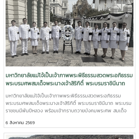
กับคณะ เพื่อร่วมกันผลักดันการพัฒนาการเรียนการสอน งาน
ศักยภาพนักศึกษาให้มีความพร้อมต่อการประกอบวิชาชีพ ตลอด
chef and industry practitioner. The Faculty was
วิจัย งานบริการวิชาการ และการสร้างเครือข่ายความร่วมมือกับ
จนสร้างเครือข่ายความร่วมมือทางวิชาการ การวิจัย และการ
privileged to have Chef Khai Nattachai Thadathanathat
ภาคอุตสาหกรรมและผู้ประกอบการในการหารือครั้งนี้ ทั้งสองท่าน
ถ่ายทอดเทคโนโลยี อันจะนำไปสู่การยกระดับอุตสาหกรรมกุ้ง
from Cook with Love Academy as the guest lecturer
ได้ถ่ายทอดประสบการณ์จากการทำงานจริง พร้อมแบ่งปันองค์
ก้ามกรามของประเทศไทยให้เติบโตอย่างยั่งยืนกิจกรรมดังกล่าวได้
and instructor for the hands-on sushi-making workshop
ความรู้และมุมมองเกี่ยวกับทิศทางการพัฒนาอุตสาหกรรมประมง
รับความสนใจจากคณาจารย์ นักศึกษา และผู้สนใจด้านการเพาะ
conducted as part of the Fishery Products Processing
และการเพาะเลี้ยงสัตว์น้ำ ตลอดจนร่วมเสนอแนวคิดในการเสริม
เลี้ยงสัตว์น้ำเป็นจำนวนมาก นับเป็นเวทีสำคัญในการแลกเปลี่ยน
course.The workshop emphasized a Learning by Doing
สร้างบทบาทของศิษย์เก่าในการสนับสนุนการผลิตบัณฑิต การ
องค์ความรู้ระหว่างสถาบันการศึกษาและภาคอุตสาหกรรม เพื่อร่วม
approach. Students gained practical experience
พัฒนาหลักสูตร การฝึกประสบการณ์วิชาชีพ และการต่อยอดงาน
กันขับเคลื่อนการพัฒนาการประมงและทรัพยากรทางน้ำของ
throughout the sushi-making process, including the
วิจัยสู่การใช้ประโยชน์เชิงพาณิชย์นอกจากนี้ คณะฯ ยังได้หารือถึง
ประเทศในอนาคตMaejo University Strengthens Industry–
selection and preparation of aquatic raw materials,
แนวทางการจัดกิจกรรมร่วมกันในอนาคต อาทิ การเป็นวิทยากร
Academia Collaboration through Special Lecture on the
proper handling of ingredients, rice and ingredient
พิเศษ การถ่ายทอดองค์ความรู้จากผู้ประกอบการสู่ห้องเรียน การ
มหาวิทยาลัยแม่โจ้เป็นเจ้าภาพพระพิธีธรรมสวดพระอภิธรรม
Integrated Giant Freshwater Prawn IndustryChiang Mai,
preparation, cutting and shaping techniques,
พัฒนาฟาร์มต้นแบบ การสร้างเครือข่ายความร่วมมือกับภาค
พระบรมศพสมเด็จพระนางเจ้าสิริกิติ์ พระบรมราชินีนาถ
Thailand – 5 August 2026 – The Faculty of Fisheries
preparation of various types of sushi, and attractive
เอกชน รวมถึงการสนับสนุนนักศึกษาให้มีโอกาสฝึกงานและพัฒนา
Technology and Aquatic Resources, Maejo University,
พระบรมราชชนนีพันปีหลวง พร้อมเข้ากราบถวายบังคม
product presentation. Particular attention was given to
มหาวิทยาลัยแม่โจ้เป็นเจ้าภาพพระพิธีธรรมสวดพระอภิธรรม
ทักษะที่สอดคล้องกับความต้องการของอุตสาหกรรมบรรยากาศ
organized a special academic seminar entitled “The
พระศพ สมเด็จพระเจ้าลูกเธอ เจ้าฟ้าพัชรกิติยาภา นเรนทิ
product quality, hygiene, food safety, and value
พระบรมศพสมเด็จพระนางเจ้าสิริกิติ์ พระบรมราชินีนาถ พระบรม
การแลกเปลี่ยนเป็นไปอย่างอบอุ่นและสร้างสรรค์ สะท้อนถึงความ
Integrated Giant Freshwater Prawn Business” at Room
addition to aquatic products.Learning directly from a
ราเทพยวดี กรมหลวงราชสาริณีสิริพัชร มหาวัชรราชธิดา
ราชชนนีพันปีหลวง พร้อมเข้ากราบถวายบังคมพระศพ สมเด็จ
ผูกพันของศิษย์เก่าที่มีต่อสถาบัน และความมุ่งมั่นร่วมกันในการขับ
FT 1301, bringing together leading industry professionals
professional enabled students to connect academic
พระเจ้าลูกเธอ เจ้าฟ้าพัชรกิติยาภา นเรนทิราเทพยวดี กรมหลวง
เคลื่อนคณะเทคโนโลยีการประมงและทรัพยากรทางน้ำให้ก้าวสู่
and commercial aquaculture practitioners to share
knowledge with real-world techniques and industry
6 สิงหาคม 2569
ราชสาริณีสิริพัชร มหาวัชรราชธิดา วันอังคารที่ 4 สิงหาคม 2569
ความเป็นเลิศทางวิชาการ ควบคู่กับการสร้างประโยชน์ให้แก่ภาค
practical knowledge and real-world experiences with
experience. The activity also introduced students to
พระบาทสมเด็จพระเจ้าอยู่หัว ทรงพระกรุณาโปรดเกล้าฯ
การประมงและสังคมอย่างยั่งยืน"ศิษย์เก่าคือพลังสำคัญในการ
students and members of the aquaculture
professional standards, consumer expectations, product