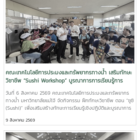
บริหาร คณาจารย์ บุคลากร นักศึกษา และประชาคมแม่โจ้เข้าร่วม
กิจกรรมอย่างพร้อมเพรียง ท่ามกลางบรรยากาศแห่งความ
ศรัทธา ความอบอุ่น และความสามัคคีภายในงานมีการประกอบ
พิธีกรรมตามขนบประเพณีและกิจกรรมที่สะท้อนภูมิปัญญาและ
ศิลปวัฒนธรรมล้านนา เปิดโอกาสให้นักศึกษาและผู้เข้าร่วมงานได้
เรียนรู้คุณค่าของวัฒนธรรมผ่านประสบการณ์จริง พร้อมร่วมกัน
อนุรักษ์และถ่ายทอดมรดกทางวัฒนธรรมจากคนรุ่นหนึ่งสู่คนอีก
รุ่นหนึ่งการเข้าร่วมงานของ รองศาสตราจารย์ ดร.อภินันท์
สุวรรณรักษ์ ในครั้งนี้ ยังสะท้อนถึงการให้ความสำคัญกับการ
พัฒนานักศึกษาที่มิได้มุ่งเฉพาะความรู้และทักษะทางวิชาการเท่านั้น
คณะเทคโนโลยีการประมงและทรัพยากรทางน้ำ เสริมทักษะ
แต่ยังส่งเสริมการเรียนรู้ด้านศิลปวัฒนธรรม ความกตัญญู ความ
วิชาชีพ “Sushi Workshop” บูรณาการการเรียนรู้การ
สามัคคี และความผูกพันต่อสถาบัน อันเป็นองค์ประกอบสำคัญ
แปรรูปผลิตภัณฑ์สัตว์น้ำกับประสบการณ์จากมือ
วันที่ 6 สิงหาคม 2569 คณะเทคโนโลยีการประมงและทรัพยากร
ของการพัฒนาบัณฑิตอย่างรอบด้าน“บุญสิงห์ไพร” จึงเป็น
อาชีพ|Maejo University Fisheries Students Enhance
ทางน้ำ มหาวิทยาลัยแม่โจ้ จัดกิจกรรม ฝึกทักษะวิชาชีพ ตอน “ซูชิ
มากกว่างานประเพณี หากแต่เป็นพื้นที่แห่งการเชื่อมโยงคนต่างรุ่น
Professional Skills through “Sushi Workshop,”
(Sushi)” เพื่อเสริมสร้างทักษะการเรียนรู้เชิงปฏิบัติและบูรณาการ
ถ่ายทอดภูมิปัญญาและคุณค่าจากอดีตสู่ปัจจุบัน พร้อมร่วมกัน
Integrating Aquatic Product Processing with
องค์ความรู้จากรายวิชา การแปรรูปผลิตภัณฑ์สัตว์น้ำ สู่การผลิต
สืบสานจิตวิญญาณแห่งแม่โจ้ให้ดำรงอยู่สู่คนรุ่นต่อไปOn 8
9 สิงหาคม 2569
Hands-on Learning from Industry Professionals
อาหารที่สามารถนำไปประยุกต์ใช้ได้จริง โดยเปิดโอกาสให้นักศึกษา
August 2026, Associate Professor Dr. Apinun
เรียนรู้และฝึกปฏิบัติอย่างใกล้ชิดกับ วิทยากรมืออาชีพที่มี
Suvarnaraksha, Dean of the Faculty of Fisheries
ประสบการณ์ด้านการทำซูชิ โดยคณะฯได้รับเกียรติจากเชฟไข่
Technology and Aquatic Resources, Maejo University,