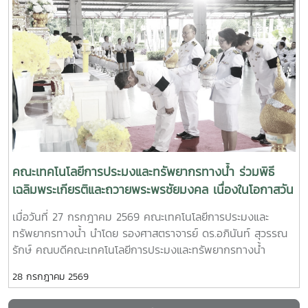
not only with knowledge of aquatic resources but also
(Flooded forests) เพื่อส่งเสริมความหลากหลายทางชีวภาพของ
aquaculture industries while proposing strategies to
commercial giant freshwater prawn farmer. He shared
with the ability to transform aquatic raw materials into
ระบบนิเวศน้ำและการใช้ประโยชน์ทรัพยากรอย่างยั่งยืน โดยดำเนิน
enhance the role of alumni in supporting student
practical insights into farm management, production
innovative, value-added products that respond to
งานร่วมกับเครือข่ายวิจัยจากหลายประเทศ ได้แก่ มหาวิทยาลัยแม่
development, curriculum improvement, professional
technologies, operational challenges, and business
market and consumer demands.“Learn from
โจ้ ประเทศไทย, My Village Organization (MVI) ประเทศ
training, and the commercialization of research
strategies developed through years of commercial
professionals. Practice through real experience.
กัมพูชา และ Northern Agriculture and Forestry College
outcomes.The meeting also explored opportunities for
farming experience.The final session, “Microorganisms
Transform aquatic resources into high-value
สปป.ลาว พร้อมทั้งทำงานร่วมกับชุมชนในพื้นที่นำร่องทั้งสอง
future collaborative activities, including serving as
in Shrimp Farming” (3:30–4:15 p.m.), was delivered by
products.”The Sushi Workshop represents another
ประเทศงานวิจัยใช้แนวทางการมีส่วนร่วมของชุมชน
guest lecturers, bringing industry expertise into the
Mr. Kittipat Srisomwong, Vice President of the
important learning experience that prepares students
(Community-based Research) ผสานองค์ความรู้ท้องถิ่นกับ
classroom, developing model aquaculture farms,
Chachoengsao Shrimp Farmers Association. His
to confidently move from the classroom to professional
การสำรวจภาคสนาม การประเมินความหลากหลายทางชีวภาพ และ
expanding partnerships with the private sector, and
presentation highlighted the application of beneficial
careers and entrepreneurship in the fisheries and
การจัดทำแผนที่เชิงนิเวศ เพื่อศึกษาการเปลี่ยนแปลงของป่าบุ่งป่า
providing students with internships and hands-on
microorganisms to improve shrimp health, enhance
aquatic food industries.
ทาม ซึ่งเป็นแหล่งอนุบาลสัตว์น้ำและทรัพยากรธรรมชาติที่มีความ
คณะเทคโนโลยีการประมงและทรัพยากรทางน้ำ ร่วมพิธี
learning experiences that align with current industry
production efficiency, reduce farming costs, and
สำคัญต่อวิถีชีวิตของประชาชนในลุ่มน้ำโขงผลการดำเนินงานจะนำ
เฉลิมพระเกียรติและถวายพระพรชัยมงคล เนื่องในโอกาสวัน
demands.The discussion was conducted in a warm,
promote environmentally sustainable aquaculture
ไปสู่การพัฒนาแนวทางอนุรักษ์ที่ขับเคลื่อนโดยชุมชน อาทิ การจัด
เฉลิมพระชนมพรรษา พระบาทสมเด็จพระเจ้าอยู่หัว
friendly, and highly constructive atmosphere, reflecting
practices.The seminar reflects the Faculty's
เมื่อวันที่ 27 กรกฎาคม 2569 คณะเทคโนโลยีการประมงและ
ตั้งเขตอนุรักษ์พันธุ์ปลา การฟื้นฟูแหล่งอาศัยของสัตว์น้ำ และการ
/Faculty of Fisheries Technology and Aquatic
the alumni’s strong commitment to their alma mater
commitment to strengthening partnerships between
ทรัพยากรทางน้ำ นำโดย รองศาสตราจารย์ ดร.อภินันท์ สุวรรณ
สร้างฐานข้อมูลทางนิเวศและสังคมเพื่อสนับสนุนการกำหนด
and their shared vision of advancing the Faculty of
Resources Joins Royal Tribute Ceremony in Honor
higher education institutions and the aquaculture
รักษ์ คณบดีคณะเทคโนโลยีการประมงและทรัพยากรทางน้ำ
นโยบายด้านการจัดการทรัพยากรธรรมชาติในระดับท้องถิ่นและ
Fisheries Technology and Aquatic Resources toward
of His Majesty the King
industry. By integrating academic knowledge with
พร้อมด้วยคณะผู้บริหาร และบุคลากรของคณะ เข้าร่วมพิธี
ระดับภูมิภาคโครงการวิจัยดังกล่าวสะท้อนบทบาทของมหาวิทยาลัย
academic excellence while generating sustainable
industrial expertise, the Faculty aims to prepare
28 กรกฎาคม 2569
เฉลิมพระเกียรติและถวายพระพรชัยมงคล พระบาทสมเด็จพระปร
แม่โจ้ในการสร้างความร่วมมือด้านวิจัยในระดับนานาชาติ และการบู
benefits for the fisheries sector and society.“Our alumni
students with the professional competencies, technical
เมนทรรามาธิบดีศรีสินทรมหาวชิราลงกรณ พระวชิรเกล้าเจ้าอยู่หัว
รณาการองค์ความรู้ร่วมกับเครือข่ายต่างประเทศ เพื่อพัฒนางาน