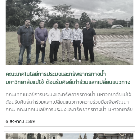
เสนอผลงานที่ได้จากการฝึกปฏิบัติ สะท้อนให้เห็นถึงการจัดการ
to the next.The participation of Associate Professor Dr.
อุตสาหกรรมและผู้ประกอบการ ให้แก่นักศึกษาสาขาประมงและผู้
เรียนรู้ที่เปลี่ยน “ห้องเรียน” ให้เป็น “พื้นที่ฝึกประสบการณ์วิชาชีพ”
Apinun Suvarnaraksha also reflects the Faculty’s
สนใจการบรรยายครั้งนี้ได้รับเกียรติจากวิทยากรผู้ทรงคุณวุฒิ 3
อย่างเป็นรูปธรรมกิจกรรมครั้งนี้เป็นอีกหนึ่งแนวทางของคณะ
commitment to student development beyond academic
ท่าน ได้แก่คุณสยมพร เจริญรักษ์ ผู้จัดการทั่วไป บริษัท โกรเบสท์
เทคโนโลยีการประมงและทรัพยากรทางน้ำในการพัฒนาการเรียน
and professional competencies. The Faculty recognizes
คอร์ปอเรชั่น จำกัด บรรยายในหัวข้อ "ธุรกิจกุ้งก้ามกรามครบ
การสอนที่เชื่อมโยง วิชาการ – ทักษะวิชาชีพ – ผู้เชี่ยวชาญ –
the importance of promoting cultural awareness,
วงจร" เวลา 14.00–14.45 น. ถ่ายทอดแนวคิดการบริหารธุรกิจ
การประกอบอาชีพ เพื่อให้นักศึกษาไม่เพียงมีความรู้ด้านทรัพยากร
gratitude, social responsibility, unity, and a strong sense
การพัฒนาห่วงโซ่อุปทาน และการสร้างมูลค่าเพิ่มให้กับ
สัตว์น้ำ แต่ยังสามารถนำวัตถุดิบสัตว์น้ำมาต่อยอด สร้างมูลค่าเพิ่ม
of connection to the university community as essential
อุตสาหกรรมกุ้งก้ามกรามคุณพัฒนจิตต์ สินเสมจันทร์ ผู้ประกอบ
และพัฒนาเป็นผลิตภัณฑ์ที่ตอบโจทย์ตลาดและผู้บริโภคได้ใน
elements of holistic student development.The “Boon
การเลี้ยงกุ้งก้ามกรามเชิงพาณิชย์ บรรยายในหัวข้อ "การเลี้ยงกุ้ง
อนาคต“เรียนรู้จากมืออาชีพ ลงมือทำจริง ต่อยอดสัตว์น้ำสู่
Sing Phrai” Ceremony is therefore more than a
ก้ามกรามเชิงพาณิชย์" เวลา 14.45–15.30 น. ถ่ายทอด
ผลิตภัณฑ์มูลค่าสูง” อีกหนึ่งประสบการณ์การเรียนรู้ที่เตรียมความ
traditional event. It serves as a meaningful space
ประสบการณ์ตรงในการจัดการฟาร์ม เทคนิคการผลิต และ
คณะเทคโนโลยีการประมงและทรัพยากรทางน้ำ
พร้อมให้นักศึกษาก้าวจากห้องเรียนสู่โลกของการทำงานและการ
connecting generations, transmitting cultural wisdom
แนวทางการสร้างความสำเร็จในธุรกิจการเพาะเลี้ยงนายกิตติ
มหาวิทยาลัยแม่โจ้ ต้อนรับศิษย์เก่าร่วมแลกเปลี่ยนแนวทาง
เป็นผู้ประกอบการอย่างมั่นใจOn 6 August 2026, the Faculty
and shared values from the past to the present, and
พัฒน์ ศรีสมวงศ์ รองประธานชมรมผู้เลี้ยงกุ้งจังหวัดฉะเชิงเทรา
of Fisheries Technology and Aquatic Resources, Maejo
ความร่วมมือเพื่อพัฒนาคณะ|Maejo University’s Faculty
strengthening the enduring spirit and identity of Maejo
คณะเทคโนโลยีการประมงและทรัพยากรทางน้ำ มหาวิทยาลัยแม่โจ้
บรรยายในหัวข้อ "จุลินทรีย์กับการเลี้ยงกุ้ง" เวลา 15.30–16.15 น.
University, organized a professional skills development
of Fisheries Technology and Aquatic Resources
University for future generations.
ต้อนรับศิษย์เก่าร่วมแลกเปลี่ยนแนวทางความร่วมมือเพื่อพัฒนา
นำเสนอการประยุกต์ใช้จุลินทรีย์เพื่อเพิ่มประสิทธิภาพการเลี้ยงกุ้ง
activity entitled “Sushi Workshop”. The activity was
Welcomes Alumni to Strengthen Collaborative
คณะ คณะเทคโนโลยีการประมงและทรัพยากรทางน้ำ มหาวิทยาลัย
ลดต้นทุน และส่งเสริมการผลิตที่เป็นมิตรต่อสิ่งแวดล้อมการจัด
designed to integrate academic knowledge from the
Partnerships
แม่โจ้ ให้การต้อนรับ คุณสยุมพร เจริญรักษ์ และ คุณกิตติพัฒน์
กิจกรรมครั้งนี้สะท้อนถึงความร่วมมือระหว่าง คณะเทคโนโลยีการ
Aquatic Product Processing course with practical,
6 สิงหาคม 2569
ศรีสมวงศ์ ศิษย์เก่าคณะฯ ที่เดินทางมาแลกเปลี่ยนความคิดเห็น
ประมงและทรัพยากรทางน้ำ มหาวิทยาลัยแม่โจ้ กับภาคเอกชนและ
hands-on experience, providing students with an
และหารือแนวทางการดำเนินงานด้านความร่วมมือระหว่างศิษย์เก่า
เครือข่ายผู้ประกอบการด้านการเพาะเลี้ยงสัตว์น้ำ เพื่อพัฒนา
opportunity to learn directly from a professional sushi