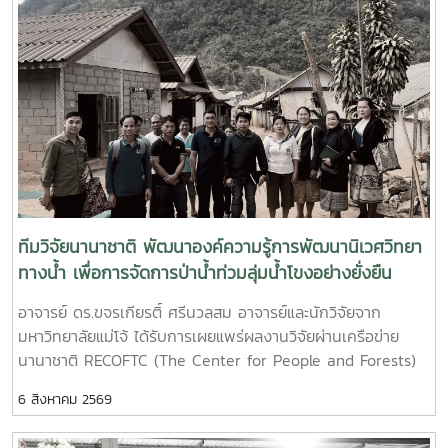
พระราชทานพระบรมราชานุญาตให้ รองศาสตราจารย์ ดร.วีระพล
เชื่อมโยงองค์ความรู้จากมหาวิทยาลัยสู่ภาคปฏิบัติ และเป็นเครือ
community.The event was designed to bridge the gap
development, food presentation, and marketing
ทองมา อธิการบดีมหาวิทยาลัยแม่โจ้ พร้อมด้วย คณะผู้บริหาร
ข่ายที่ช่วยสร้างโอกาสใหม่ ๆ ให้กับนักศึกษาและคณะใน
between academic learning and industry practice by
concepts—all of which are essential competencies for
มหาวิทยาลัย สมาคมศิษย์เก่า และบุคลากร รวมจำนวน 25 คน
อนาคต"Maejo University’s Faculty of Fisheries
providing students with direct exposure to current
future careers in the food industry and aquatic product
เป็นเจ้าภาพพระพิธีธรรมสวดพระอภิธรรมพระบรมศพสมเด็จ
Technology and Aquatic Resources Welcomes Alumni to
business strategies, technological innovations, and
businesses.The workshop created a highly engaging
พระนางเจ้าสิริกิติ์ พระบรมราชินีนาถ พระบรมราชชนนีพันปีหลวง
Strengthen Collaborative Partnerships The Faculty of
sustainable production systems within Thailand's giant
and enjoyable learning environment. Students actively
ณ พระที่นั่งดุสิตมหาปราสาท พระบรมมหาราชวัง และเข้ากราบ
Fisheries Technology and Aquatic Resources, Maejo
freshwater prawn industry.The seminar featured three
prepared their own sushi, exchanged knowledge and
ถวายบังคมพระศพสมเด็จพระเจ้าลูกเธอ เจ้าฟ้าพัชรกิติยาภา นเร
University, warmly welcomed Mr. Sayumporn
distinguished speakers representing key sectors of the
techniques with classmates, instructors, and the guest
นทิราเทพยวดี กรมหลวงราชสาริณีสิริพัชร มหาวัชรราชธิดา ณ
Charoenrak and Mr. Kittipat Srisomwong, distinguished
aquaculture industry.Mr. Sayomporn Charoenrak,
professional, and proudly presented their finished
พระที่นั่งพิมานรัตยา พระบรมมหาราชวัง การเข้าร่วมพิธีในครั้งนี้
alumni of the Faculty, for a collaborative meeting
General Manager of Grobest Corporation Co., Ltd.,
products. The activity demonstrated how a
นับเป็นพระมหากรุณาธิคุณล้นเกล้าล้นกระหม่อมแก่คณะผู้บริหาร
aimed at exchanging ideas and discussing future
delivered the opening lecture, “The Integrated Giant
conventional classroom can be transformed into a
มหาวิทยาลัย สมาคมศิษย์เก่า และบุคลากร มหาวิทยาลัยแม่โจ้ที่ได้
ทีมวิจัยนานาชาติ พัฒนาองค์ความรู้การพัฒนานิเวศวิทยา
partnership initiatives between the alumni network
Freshwater Prawn Business” (2:00–2:45 p.m.). His
practical professional learning environment, where
ร่วมแสดงความจงรักภักดี ถวายความอาลัยและน้อมรำลึกในพระ
ทางน้ำ เพื่อการจัดการป่าน้ำท่วมลุ่มน้ำโขงอย่างยั่งยืน
and the Faculty. The discussion focused on
presentation explored integrated business
knowledge is reinforced through authentic
มหากรุณาธิคุณอย่างหาที่สุดมิได้ รายละเอียดเพิ่มเติม
strengthening cooperation in academic development,
management, supply chain development, value-added
experience.This initiative reflects the Faculty of
อาจารย์ ดร.ขจรเกียรติ์ ศรีนวลสม อาจารย์และนักวิจัยจาก
https://maejo.link/ffQf7k
research, community engagement, and building
production, and emerging opportunities for
Fisheries Technology and Aquatic Resources’
มหาวิทยาลัยแม่โจ้ ได้รับการเผยแพร่ผลงานวิจัยผ่านเครือข่าย
strategic partnerships with industry and the private
strengthening the competitiveness of Thailand's giant
commitment to developing an educational model that
นานาชาติ RECOFTC (The Center for People and Forests)
sector.During the meeting, both alumni shared valuable
freshwater prawn industry in domestic and
connects academic knowledge, professional skills,
ในฐานะหัวหน้าโครงการวิจัย (Principal Investigator) ภายใต้
professional experiences and practical insights gained
international markets.The second lecture, “Commercial
industry expertise, and entrepreneurship. Through such
6 สิงหาคม 2569
โครงการ Explore ซึ่งเป็นเครือข่ายวิจัยด้านการจัดการภูมิทัศน์ป่า
from their careers. They also exchanged perspectives
Giant Freshwater Prawn Farming” (2:45–3:30 p.m.), was
experiential learning activities, students are equipped
ไม้ในภูมิภาคเอเชียตะวันออกเฉียงใต้การจัดการป่าน้ำท่วม
on the future direction of Thailand’s fisheries and
presented by Mr. Phattanachit Sinsemchan, a successful