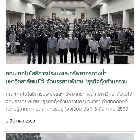
ณัฏฐชัย ธาดาธนทัต จาก Cook with Love Academy เป็น
participated in the traditional “Boon Sing Phrai”
วิทยากรสอนในบทปฏิบัติการ การทำซูชิ ในรายวิชาแปรรูป
Ceremony, an important cultural event that reflects the
ผลิตภัณฑ์ทางการประมงกิจกรรมมุ่งเน้นการเรียนรู้แบบ
traditions, shared values, and distinctive spirit of the
Learning by Doing ตั้งแต่การเตรียมวัตถุดิบสัตว์น้ำ การเลือก
Maejo University community.The opening ceremony
และจัดการวัตถุดิบอย่างเหมาะสม การเตรียมข้าวและส่วนประกอบ
was presided over by **Professor Emeritus Dr. Thep
เทคนิคการหั่นและขึ้นรูป การทำซูชิในรูปแบบต่าง ๆ ตลอดจนการ
Phongparnich**, with university executives, faculty
จัดตกแต่งผลิตภัณฑ์ให้มีความสวยงามและน่ารับประทาน โดย
members, staff, students, and members of the Maejo
คำนึงถึง คุณภาพ ความสะอาด สุขลักษณะ และความปลอดภัย
community participating in the event. The ceremony
ของอาหาร ควบคู่กับการสร้างมูลค่าเพิ่มให้แก่ผลิตภัณฑ์สัตว์น้ำ
was held in an atmosphere of respect, warmth, and
การฝึกปฏิบัติร่วมกับวิทยากรมืออาชีพช่วยให้นักศึกษาได้เชื่อมโยง
คณะเทคโนโลยีการประมงและทรัพยากรทางน้ำ
unity, bringing together different generations of the
องค์ความรู้ทางวิชาการกับเทคนิคและประสบการณ์จากการทำงาน
มหาวิทยาลัยแม่โจ้ จัดบรรยายพิเศษ "ธุรกิจกุ้งก้ามกราม
Maejo community through shared cultural
จริง เข้าใจมาตรฐานและความต้องการของผู้บริโภค ตลอดจน
traditions.The event featured traditional rituals and
ครบวงจร" ถ่ายทอดองค์ความรู้จากภาคอุตสาหกรรมสู่
คณะเทคโนโลยีการประมงและทรัพยากรทางน้ำ มหาวิทยาลัยแม่โจ้
เรียนรู้แนวคิดด้านการพัฒนาผลิตภัณฑ์ การนำเสนออาหาร และ
activities reflecting Lanna cultural heritage and local
ห้องเรียน|Maejo University Strengthens Industry–
จัดบรรยายพิเศษ "ธุรกิจกุ้งก้ามกรามครบวงจร" ถ่ายทอดองค์
การสร้างมูลค่าทางการตลาด ซึ่งเป็นทักษะสำคัญสำหรับการ
wisdom, providing students and participants with an
Academia Collaboration through Special Lecture
ความรู้จากภาคอุตสาหกรรมสู่ห้องเรียน วันที่ 5 สิงหาคม 2569
ประกอบอาชีพในอุตสาหกรรมอาหารและธุรกิจที่เกี่ยวข้องกับ
opportunity to experience and appreciate cultural
on the Integrated Giant Freshwater Prawn Industry
คณะเทคโนโลยีการประมงและทรัพยากรทางน้ำ มหาวิทยาลัยแม่โจ้
ผลิตภัณฑ์สัตว์น้ำบรรยากาศภายในกิจกรรมเต็มไปด้วยความ
traditions through active participation. The ceremony
6 สิงหาคม 2569
จัดโครงการบรรยายพิเศษด้านการเพาะเลี้ยงสัตว์น้ำ ภายใต้หัวข้อ
สนุกสนานและการมีส่วนร่วม นักศึกษาได้ลงมือทำซูชิด้วยตนเอง
also served as an important platform for preserving
"ธุรกิจกุ้งก้ามกรามครบวงจร" ณ ห้อง FT 1301 เพื่อเสริมสร้าง
แลกเปลี่ยนเรียนรู้ระหว่างเพื่อน อาจารย์ และวิทยากร พร้อมนำ
and transmitting cultural heritage from one generation
องค์ความรู้และประสบการณ์จริงจากผู้เชี่ยวชาญในภาค