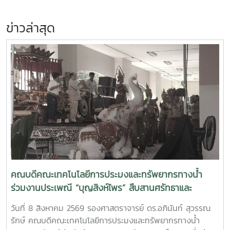
ข่าวล่าสุด
คณบดีคณะเทคโนโลยีการประมงและทรัพยากรทางน้ำ
ร่วมงานประเพณี “บุญสิงห์ไพร” สืบสานศรัทธาและ
วัฒนธรรมแห่งแม่โจ้|Dean of the Faculty of Fisheries
วันที่ 8 สิงหาคม 2569 รองศาสตราจารย์ ดร.อภินันท์ สุวรรณ
Technology and Aquatic Resources Joins the
รักษ์ คณบดีคณะเทคโนโลยีการประมงและทรัพยากรทางน้ำ
“Boon Sing Phrai” Traditional Ceremony,