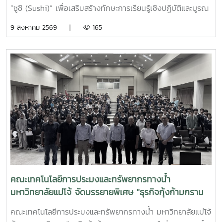
Professional Skills through “Sushi Workshop,”
โยงคนต่างรุ่น ถ่ายทอดภูมิปัญญาและคุณค่าจากอดีตสู่ปัจจุบัน
“ซูชิ (Sushi)” เพื่อเสริมสร้างทักษะการเรียนรู้เชิงปฏิบัติและบูรณ
Integrating Aquatic Product Processing with
พร้อมร่วมกันสืบสานจิตวิญญาณแห่งแม่โจ้ให้ดำรงอยู่สู่คนรุ่นต่อ
าการองค์ความรู้จากรายวิชา การแปรรูปผลิตภัณฑ์สัตว์น้ำ สู่การ
9 สิงหาคม 2569 |
165
Hands-on Learning from Industry Professionals
ไปOn 8 August 2026, Associate Professor Dr. Apinun
ผลิตอาหารที่สามารถนำไปประยุกต์ใช้ได้จริง โดยเปิดโอกาสให้
Suvarnaraksha, Dean of the Faculty of Fisheries
นักศึกษาเรียนรู้และฝึกปฏิบัติอย่างใกล้ชิดกับ วิทยากรมืออาชีพที่
Technology and Aquatic Resources, Maejo University,
มีประสบการณ์ด้านการทำซูชิ โดยคณะฯได้รับเกียรติจากเชฟไข่
participated in the traditional “Boon Sing Phrai”
ณัฏฐชัย ธาดาธนทัต จาก Cook with Love Academy เป็น
Ceremony, an important cultural event that reflects
วิทยากรสอนในบทปฏิบัติการ การทำซูชิ ในรายวิชาแปรรูป
the traditions, shared values, and distinctive spirit of
ผลิตภัณฑ์ทางการประมงกิจกรรมมุ่งเน้นการเรียนรู้แบบ
the Maejo University community.The opening
Learning by Doing ตั้งแต่การเตรียมวัตถุดิบสัตว์น้ำ การเลือก
ceremony was presided over by **Professor Emeritus
และจัดการวัตถุดิบอย่างเหมาะสม การเตรียมข้าวและส่วนประกอบ
Dr. Thep Phongparnich**, with university executives,
เทคนิคการหั่นและขึ้นรูป การทำซูชิในรูปแบบต่าง ๆ ตลอดจนการ
faculty members, staff, students, and members of the
จัดตกแต่งผลิตภัณฑ์ให้มีความสวยงามและน่ารับประทาน โดย
Maejo community participating in the event. The
คำนึงถึง คุณภาพ ความสะอาด สุขลักษณะ และความปลอดภัย
ceremony was held in an atmosphere of respect,
ของอาหาร ควบคู่กับการสร้างมูลค่าเพิ่มให้แก่ผลิตภัณฑ์สัตว์น้ำ
warmth, and unity, bringing together different
การฝึกปฏิบัติร่วมกับวิทยากรมืออาชีพช่วยให้นักศึกษาได้เชื่อม
คณะเทคโนโลยีการประมงและทรัพยากรทางน้ำ
generations of the Maejo community through shared
โยง องค์ความรู้ทางวิชาการกับเทคนิคและประสบการณ์จากการ
มหาวิทยาลัยแม่โจ้ จัดบรรยายพิเศษ "ธุรกิจกุ้งก้ามกราม
cultural traditions.The event featured traditional
ทำงานจริง เข้าใจมาตรฐานและความต้องการของผู้บริโภค ตลอด
ครบวงจร" ถ่ายทอดองค์ความรู้จากภาคอุตสาหกรรมสู่
rituals and activities reflecting Lanna cultural heritage
จนเรียนรู้แนวคิดด้านการพัฒนาผลิตภัณฑ์ การนำเสนออาหาร
คณะเทคโนโลยีการประมงและทรัพยากรทางน้ำ มหาวิทยาลัยแม่โจ้
ห้องเรียน|Maejo University Strengthens Industry–
and local wisdom, providing students and participants