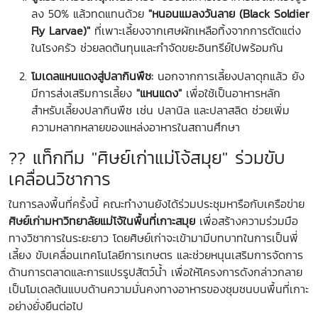
ลง 50% แล้วทดแทนด้วย
"หนอนแมลงวันลาย (Black Soldier
Fly Larvae)"
ที่เพาะเลี้ยงจากเศษผักเหลือทิ้งจากการตัดแต่ง
ในโรงครัว ช่วยลดต้นทุนและกำจัดขยะอินทรีย์ไปพร้อมกัน
โมเดลแหนแดงสู่ปลากินพืช:
นอกจากการเลี้ยงปลาดุกแล้ว ยัง
มีการส่งเสริมการเลี้ยง
"แหนแดง"
เพื่อใช้เป็นอาหารหลัก
สำหรับเลี้ยงปลากินพืช เช่น ปลานิล และปลาสลิด ช่วยเพิ่ม
ความหลากหลายของแหล่งอาหารในสถานศึกษา
?? แท็กทีม "ศิษย์เก่าแม่โจ้สมุย" ร่วมขับ
เคลื่อนวิชาการ
ในการลงพื้นที่ครั้งนี้ คณะทำงานยังได้ร่วมประชุมหารือกับเครือข่าย
ศิษย์เก่ามหาวิทยาลัยแม่โจ้ในพื้นที่เกาะสมุย
เพื่อสร้างความร่วมมือ
ทางวิชาการในระยะยาว โดยศิษย์เก่าจะเข้ามามีบทบาทในการเป็นพี่
เลี้ยง ขับเคลื่อนเทคโนโลยีการเกษตร และช่วยหนุนเสริมการจัดการ
ด้านการตลาดและการแปรรูปสัตว์น้ำ เพื่อให้โครงการดังกล่าวกลาย
เป็นโมเดลต้นแบบด้านความมั่นคงทางอาหารของชุมชนบนพื้นที่เกาะ
อย่างยั่งยืนต่อไป