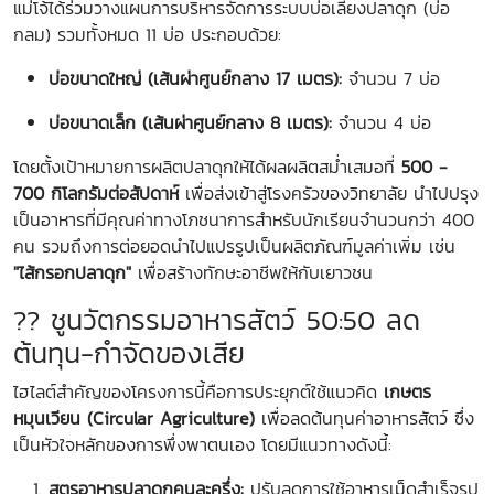
แม่โจ้ได้ร่วมวางแผนการบริหารจัดการระบบบ่อเลี้ยงปลาดุก (บ่อ
กลม) รวมทั้งหมด 11 บ่อ ประกอบด้วย:
บ่อขนาดใหญ่ (เส้นผ่าศูนย์กลาง 17 เมตร):
จำนวน 7 บ่อ
บ่อขนาดเล็ก (เส้นผ่าศูนย์กลาง 8 เมตร):
จำนวน 4 บ่อ
โดยตั้งเป้าหมายการผลิตปลาดุกให้ได้ผลผลิตสม่ำเสมอที่
500 -
700 กิโลกรัมต่อสัปดาห์
เพื่อส่งเข้าสู่โรงครัวของวิทยาลัย นำไปปรุง
เป็นอาหารที่มีคุณค่าทางโภชนาการสำหรับนักเรียนจำนวนกว่า 400
คน รวมถึงการต่อยอดนำไปแปรรูปเป็นผลิตภัณฑ์มูลค่าเพิ่ม เช่น
"ไส้กรอกปลาดุก"
เพื่อสร้างทักษะอาชีพให้กับเยาวชน
?? ชูนวัตกรรมอาหารสัตว์ 50:50 ลด
ต้นทุน-กำจัดของเสีย
ไฮไลต์สำคัญของโครงการนี้คือการประยุกต์ใช้แนวคิด
เกษตร
หมุนเวียน (Circular Agriculture)
เพื่อลดต้นทุนค่าอาหารสัตว์ ซึ่ง
เป็นหัวใจหลักของการพึ่งพาตนเอง โดยมีแนวทางดังนี้:
สูตรอาหารปลาดุกคนละครึ่ง:
ปรับลดการใช้อาหารเม็ดสำเร็จรูป