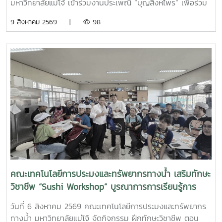
มหาวิทยาลัยแม่โจ้ เข้าร่วมงานประเพณี “บุญสิงห์ไพร” เพื่อร่วม
Celebrating Maejo’s Cultural Heritage and
สืบสานขนบธรรมเนียม ประเพณี และศิลปวัฒนธรรมอันทรง
9 สิงหาคม 2569 |
98
Community Spirit
คุณค่าที่เป็นส่วนหนึ่งของอัตลักษณ์และจิตวิญญาณแห่ง
มหาวิทยาลัยแม่โจ้ในโอกาสนี้ ได้รับเกียรติจาก ศาสตราจารย์
เกียรติคุณ ดร.เทพ พงษ์พานิช เป็นประธานในพิธีเปิด โดยมีผู้
บริหาร คณาจารย์ บุคลากร นักศึกษา และประชาคมแม่โจ้เข้าร่วม
กิจกรรมอย่างพร้อมเพรียง ท่ามกลางบรรยากาศแห่งความ
ศรัทธา ความอบอุ่น และความสามัคคีภายในงานมีการประกอบ
พิธีกรรมตามขนบประเพณีและกิจกรรมที่สะท้อนภูมิปัญญาและ
ศิลปวัฒนธรรมล้านนา เปิดโอกาสให้นักศึกษาและผู้เข้าร่วมงานได้
เรียนรู้คุณค่าของวัฒนธรรมผ่านประสบการณ์จริง พร้อมร่วมกัน
อนุรักษ์และถ่ายทอดมรดกทางวัฒนธรรมจากคนรุ่นหนึ่งสู่คนอีก
รุ่นหนึ่งการเข้าร่วมงานของ รองศาสตราจารย์ ดร.อภินันท์
สุวรรณรักษ์ ในครั้งนี้ ยังสะท้อนถึงการให้ความสำคัญกับการ
พัฒนานักศึกษาที่มิได้มุ่งเฉพาะความรู้และทักษะทางวิชาการ
คณะเทคโนโลยีการประมงและทรัพยากรทางน้ำ เสริมทักษะ
เท่านั้น แต่ยังส่งเสริมการเรียนรู้ด้านศิลปวัฒนธรรม ความ
วิชาชีพ “Sushi Workshop” บูรณาการการเรียนรู้การ
กตัญญู ความสามัคคี และความผูกพันต่อสถาบัน อันเป็นองค์
แปรรูปผลิตภัณฑ์สัตว์น้ำกับประสบการณ์จากมือ
ประกอบสำคัญของการพัฒนาบัณฑิตอย่างรอบด้าน“บุญสิงห์
วันที่ 6 สิงหาคม 2569 คณะเทคโนโลยีการประมงและทรัพยากร
อาชีพ|Maejo University Fisheries Students Enhance
ไพร” จึงเป็นมากกว่างานประเพณี หากแต่เป็นพื้นที่แห่งการเชื่อม
ทางน้ำ มหาวิทยาลัยแม่โจ้ จัดกิจกรรม ฝึกทักษะวิชาชีพ ตอน