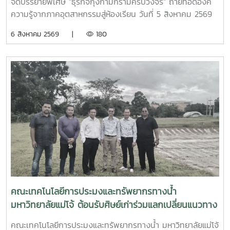
และการสร้างมูลค่าทางการตลาด ซึ่งเป็นทักษะสำคัญสำหรับการ
จัดบรรยายพิเศษ "ธุรกิจกุ้งก้ามกรามครบวงจร" ถ่ายทอดองค์
Academia Collaboration through Special Lecture
with an opportunity to experience and appreciate
ประกอบอาชีพในอุตสาหกรรมอาหารและธุรกิจที่เกี่ยวข้องกับ
ความรู้จากภาคอุตสาหกรรมสู่ห้องเรียน วันที่ 5 สิงหาคม 2569
on the Integrated Giant Freshwater Prawn Industry
cultural traditions through active participation. The
ผลิตภัณฑ์สัตว์น้ำบรรยากาศภายในกิจกรรมเต็มไปด้วยความ
คณะเทคโนโลยีการประมงและทรัพยากรทางน้ำ มหาวิทยาลัยแม่โจ้
6 สิงหาคม 2569 |
180
ceremony also served as an important platform for
สนุกสนานและการมีส่วนร่วม นักศึกษาได้ลงมือทำซูชิด้วยตนเอง
จัดโครงการบรรยายพิเศษด้านการเพาะเลี้ยงสัตว์น้ำ ภายใต้หัวข้อ
preserving and transmitting cultural heritage from one
แลกเปลี่ยนเรียนรู้ระหว่างเพื่อน อาจารย์ และวิทยากร พร้อมนำ
"ธุรกิจกุ้งก้ามกรามครบวงจร" ณ ห้อง FT 1301 เพื่อเสริมสร้าง
generation to the next.The participation of Associate
เสนอผลงานที่ได้จากการฝึกปฏิบัติ สะท้อนให้เห็นถึงการจัดการ
องค์ความรู้และประสบการณ์จริงจากผู้เชี่ยวชาญในภาค
Professor Dr. Apinun Suvarnaraksha also reflects the
เรียนรู้ที่เปลี่ยน “ห้องเรียน” ให้เป็น “พื้นที่ฝึกประสบการณ์
อุตสาหกรรมและผู้ประกอบการ ให้แก่นักศึกษาสาขาประมงและผู้
Faculty’s commitment to student development beyond
วิชาชีพ” อย่างเป็นรูปธรรมกิจกรรมครั้งนี้เป็นอีกหนึ่งแนวทาง
สนใจการบรรยายครั้งนี้ได้รับเกียรติจากวิทยากรผู้ทรงคุณวุฒิ 3
academic and professional competencies. The Faculty
ของคณะเทคโนโลยีการประมงและทรัพยากรทางน้ำในการ
ท่าน ได้แก่คุณสยมพร เจริญรักษ์ ผู้จัดการทั่วไป บริษัท โกรเบส
recognizes the importance of promoting cultural
พัฒนาการเรียนการสอนที่เชื่อมโยง วิชาการ – ทักษะวิชาชีพ –
ท์ คอร์ปอเรชั่น จำกัด บรรยายในหัวข้อ "ธุรกิจกุ้งก้ามกรามครบ
awareness, gratitude, social responsibility, unity, and a
ผู้เชี่ยวชาญ – การประกอบอาชีพ เพื่อให้นักศึกษาไม่เพียงมีความ
วงจร" เวลา 14.00–14.45 น. ถ่ายทอดแนวคิดการบริหารธุรกิจ
strong sense of connection to the university
รู้ด้านทรัพยากรสัตว์น้ำ แต่ยังสามารถนำวัตถุดิบสัตว์น้ำมาต่อย
การพัฒนาห่วงโซ่อุปทาน และการสร้างมูลค่าเพิ่มให้กับ
community as essential elements of holistic student
อด สร้างมูลค่าเพิ่ม และพัฒนาเป็นผลิตภัณฑ์ที่ตอบโจทย์ตลาด
อุตสาหกรรมกุ้งก้ามกรามคุณพัฒนจิตต์ สินเสมจันทร์ ผู้
development.The “Boon Sing Phrai” Ceremony is
และผู้บริโภคได้ในอนาคต“เรียนรู้จากมืออาชีพ ลงมือทำจริง ต่อย
ประกอบการเลี้ยงกุ้งก้ามกรามเชิงพาณิชย์ บรรยายในหัวข้อ
therefore more than a traditional event. It serves as a
อดสัตว์น้ำสู่ผลิตภัณฑ์มูลค่าสูง” อีกหนึ่งประสบการณ์การเรียนรู้ที่
"การเลี้ยงกุ้งก้ามกรามเชิงพาณิชย์" เวลา 14.45–15.30 น.
meaningful space connecting generations, transmitting
เตรียมความพร้อมให้นักศึกษาก้าวจากห้องเรียนสู่โลกของการ
ถ่ายทอดประสบการณ์ตรงในการจัดการฟาร์ม เทคนิคการผลิต
คณะเทคโนโลยีการประมงและทรัพยากรทางน้ำ
cultural wisdom and shared values from the past to
ทำงานและการเป็นผู้ประกอบการอย่างมั่นใจOn 6 August 2026,
และแนวทางการสร้างความสำเร็จในธุรกิจการเพาะเลี้ยงนายกิตติ
มหาวิทยาลัยแม่โจ้ ต้อนรับศิษย์เก่าร่วมแลกเปลี่ยนแนวทาง
the present, and strengthening the enduring spirit and
the Faculty of Fisheries Technology and Aquatic
พัฒน์ ศรีสมวงศ์ รองประธานชมรมผู้เลี้ยงกุ้งจังหวัดฉะเชิงเทรา
ความร่วมมือเพื่อพัฒนาคณะ|Maejo University’s
identity of Maejo University for future generations.
Resources, Maejo University, organized a professional
บรรยายในหัวข้อ "จุลินทรีย์กับการเลี้ยงกุ้ง" เวลา 15.30–16.15 น.
คณะเทคโนโลยีการประมงและทรัพยากรทางน้ำ มหาวิทยาลัยแม่โจ้