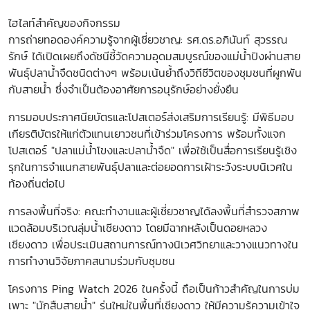
ไฮไลท์สำคัญของกิจกรรม
การถ่ายทอดองค์ความรู้จากผู้เชี่ยวชาญ: รศ.ดร.อภินันท์ สุวรรณ
รักษ์ ได้เปิดเผยถึงดัชนีชี้วัดความอุดมสมบูรณ์ของแม่น้ำปิงผ่านสาย
พันธุ์ปลาน้ำจืดชนิดต่างๆ พร้อมเน้นย้ำถึงวิถีชีวิตของชุมชนที่ผูกพัน
กับสายน้ำ ซึ่งจำเป็นต้องอาศัยการอนุรักษ์อย่างยั่งยืน
การมอบประกาศนียบัตรและโปสเตอร์ส่งเสริมการเรียนรู้: มีพิธีมอบ
เกียรติบัตรให้แก่ตัวแทนเยาวชนที่เข้าร่วมโครงการ พร้อมทั้งแจก
โปสเตอร์ "ปลาแม่น้ำโขงและปลาน้ำจืด" เพื่อใช้เป็นสื่อการเรียนรู้เชิง
รุกในการจำแนกสายพันธุ์ปลาและต่อยอดการเฝ้าระวังระบบนิเวศใน
ท้องถิ่นต่อไป
การลงพื้นที่จริง: คณะทำงานและผู้เชี่ยวชาญได้ลงพื้นที่สำรวจสภาพ
แวดล้อมบริเวณลุ่มน้ำเชียงดาว โดยมีฉากหลังเป็นดอยหลวง
เชียงดาว เพื่อประเมินสถานการณ์ทางนิเวศวิทยาและวางแนวทางใน
การทำงานวิจัยภาคสนามร่วมกับชุมชน
โครงการ Ping Watch 2026 ในครั้งนี้ ถือเป็นก้าวสำคัญในการบ่ม
เพาะ "นักสืบสายน้ำ" รุ่นใหม่ในพื้นที่เชียงดาว ให้มีความรู้ความเข้าใจ