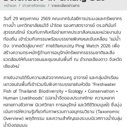
หน้าแรก
ข่าวสารกิจกรรม
รายละเอียดข่าวสาร
วันที่ 29 พฤษภาคม 2569
คณะเทคโนโลยีการประมงและทรัพยากร
ทางน้ำ มหาวิทยาลัยแม่โจ้ นำโดย รองศาสตราจารย์ ดร.อภินันท์
สุวรรณรักษ์ ร่วมกับภาคีเครือข่ายภาคประชาสังคมและหน่วยงานใน
ท้องถิ่น เข้าร่วมกิจกรรมพร้อมบรรยายพิเศษและขับเคลื่อน "แม่น้ำ
ปิง: จากอดีตสู่อนาคต" ภายใต้แคมเปญ Ping Watch 2026 เพื่อ
สร้างความตระหนักรู้ด้านการอนุรักษ์ทรัพยากรธรรมชาติและสิ่ง
แวดล้อมให้กับเยาวชนและชุมชนในพื้นที่ ณ อำเภอเชียงดาว จังหวัด
เชียงใหม่
ภายในงานได้รับความสนใจจากคณะครู อาจารย์ และกลุ่มนักเรียน
เยาวชนในพื้นที่เข้าร่วมรับฟังการบรรยายในหัวข้อ "Freshwater
Fish of Thailand: Biodiversity • Ecology • Conservation •
Human Livelihoods" (ปลาน้ำจืดของประเทศไทย: ความหลาก
หลายทางชีวภาพ นิเวศวิทยา การอนุรักษ์ และวิถีชีวิตมนุษย์) ซึ่งมุ่ง
เน้นการให้ความรู้เกี่ยวกับภาพรวมทางอนุกรมวิธาน (Taxonomic
Overview) พฤติกรรม และความสำคัญของระบบนิเวศทางน้ำในลุ่ม
น้ำปิงตอนบน