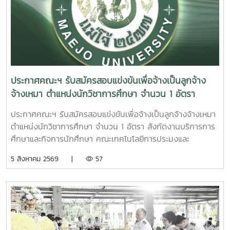
ที่ 24 กรกฎาคม 2569 ภายใต้หัวข้อ “Community-led
Organization (MVI) ประเทศกัมพูชา และ Northern
approaches to flooded forest governance in the
Agriculture and Forestry College สปป.ลาว พร้อมทั้งทำงาน
Mekong” ซึ่งสะท้อนถึงความสำคัญของความร่วมมือระหว่างนัก
ร่วมกับชุมชนในพื้นที่นำร่องทั้งสองประเทศงานวิจัยใช้แนวทาง
วิจัย ชุมชน และหน่วยงานภาครัฐในการสร้างองค์ความรู้เพื่อการ
การมีส่วนร่วมของชุมชน (Community-based Research)
บริหารจัดการทรัพยากรธรรมชาติข้ามพรมแดนอย่างยั่งยืน
ผสานองค์ความรู้ท้องถิ่นกับการสำรวจภาคสนาม การประเมิน
ความหลากหลายทางชีวภาพ และการจัดทำแผนที่เชิงนิเวศ เพื่อ
ศึกษาการเปลี่ยนแปลงของป่าบุ่งป่าทาม ซึ่งเป็นแหล่งอนุบาลสัตว์
ประกาศคณะฯ รับสมัครสอบแข่งขันเพื่อจ้างเป็นลูกจ้าง
น้ำและทรัพยากรธรรมชาติที่มีความสำคัญต่อวิถีชีวิตของ
จ้างเหมา ตำแหน่งนักวิชาการศึกษา จำนวน 1 อัตรา
ประชาชนในลุ่มน้ำโขงผลการดำเนินงานจะนำไปสู่การพัฒนา
สังกัดงานบริการการศึกษาและกิจการนักศึกษา คณะ
แนวทางอนุรักษ์ที่ขับเคลื่อนโดยชุมชน อาทิ การจัดตั้งเขตอนุรักษ์
ประกาศคณะฯ รับสมัครสอบแข่งขันเพื่อจ้างเป็นลูกจ้างจ้างเหมา
เทคโนโลยีการประมงและทรัพยากรทางน้ำ
พันธุ์ปลา การฟื้นฟูแหล่งอาศัยของสัตว์น้ำ และการสร้างฐาน
ตำแหน่งนักวิชาการศึกษา จำนวน 1 อัตรา สังกัดงานบริการการ
ข้อมูลทางนิเวศและสังคมเพื่อสนับสนุนการกำหนดนโยบายด้าน
ศึกษาและกิจการนักศึกษา คณะเทคโนโลยีการประมงและ
การจัดการทรัพยากรธรรมชาติในระดับท้องถิ่นและระดับภูมิภาค
ทรัพยากรทางน้ำ รายละเอียดเพิ่มเติม>ดาวน์โหลดใบสมัคร
5 สิงหาคม 2569 |
57
โครงการวิจัยดังกล่าวสะท้อนบทบาทของมหาวิทยาลัยแม่โจ้ในการ
สร้างความร่วมมือด้านวิจัยในระดับนานาชาติ และการบูรณาการ
องค์ความรู้ร่วมกับเครือข่ายต่างประเทศ เพื่อพัฒนางานวิจัยที่
ตอบโจทย์การอนุรักษ์ทรัพยากรธรรมชาติ ความมั่นคงทางอาหาร
และการพัฒนาที่ยั่งยืนของภูมิภาคลุ่มน้ำโขงทั้งนี้ เรื่องราวของ
โครงการวิจัยได้รับการเผยแพร่บนเว็บไซต์ของ RECOFTC เมื่อวัน