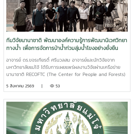
ทีมวิจัยนานาชาติ พัฒนาองค์ความรู้การพัฒนานิเวศวิทยา
ทางน้ำ เพื่อการจัดการป่าน้ำท่วมลุ่มน้ำโขงอย่างยั่งยืน
อาจารย์ ดร.ขจรเกียรติ์ ศรีนวลสม อาจารย์และนักวิจัยจาก
มหาวิทยาลัยแม่โจ้ ได้รับการเผยแพร่ผลงานวิจัยผ่านเครือข่าย
นานาชาติ RECOFTC (The Center for People and Forests)
ในฐานะหัวหน้าโครงการวิจัย (Principal Investigator) ภายใต้
5 สิงหาคม 2569 |
53
โครงการ Explore ซึ่งเป็นเครือข่ายวิจัยด้านการจัดการภูมิทัศน์
ป่าไม้ในภูมิภาคเอเชียตะวันออกเฉียงใต้โครงการวิจัยมุ่งศึกษาการ
จัดการป่าบุ่งป่าทาม (Flooded Forests) เพื่อส่งเสริมความหลาก
หลายทางชีวภาพของระบบนิเวศน้ำและการใช้ประโยชน์ทรัพยากร
อย่างยั่งยืน โดยดำเนินงานร่วมกับเครือข่ายวิจัยจากหลายประเทศ
ได้แก่ มหาวิทยาลัยแม่โจ้ ประเทศไทย, My Village
Organization (MVI) ประเทศกัมพูชา และ Northern