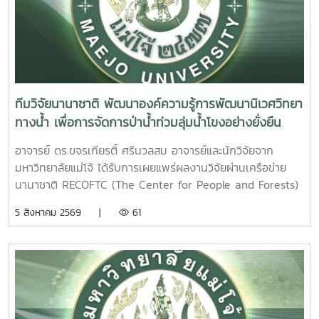
Agriculture and Forestry College สปป.ลาว พร้อมทั้งทำงาน
ร่วมกับชุมชนในพื้นที่นำร่องทั้งสองประเทศงานวิจัยใช้แนวทาง
การมีส่วนร่วมของชุมชน (Community-based Research)
ผสานองค์ความรู้ท้องถิ่นกับการสำรวจภาคสนาม การประเมิน
ความหลากหลายทางชีวภาพ และการจัดทำแผนที่เชิงนิเวศ เพื่อ
ศึกษาการเปลี่ยนแปลงของป่าบุ่งป่าทาม ซึ่งเป็นแหล่งอนุบาลสัตว์
ทีมวิจัยนานาชาติ พัฒนาองค์ความรู้การพัฒนานิเวศวิทยา
น้ำและทรัพยากรธรรมชาติที่มีความสำคัญต่อวิถีชีวิตของ
ทางน้ำ เพื่อการจัดการป่าน้ำท่วมลุ่มน้ำโขงอย่างยั่งยืน
ประชาชนในลุ่มน้ำโขงผลการดำเนินงานจะนำไปสู่การพัฒนา
แนวทางอนุรักษ์ที่ขับเคลื่อนโดยชุมชน อาทิ การจัดตั้งเขตอนุรักษ์
อาจารย์ ดร.ขจรเกียรติ์ ศรีนวลสม อาจารย์และนักวิจัยจาก
พันธุ์ปลา การฟื้นฟูแหล่งอาศัยของสัตว์น้ำ และการสร้างฐาน
มหาวิทยาลัยแม่โจ้ ได้รับการเผยแพร่ผลงานวิจัยผ่านเครือข่าย
ข้อมูลทางนิเวศและสังคมเพื่อสนับสนุนการกำหนดนโยบายด้าน
นานาชาติ RECOFTC (The Center for People and Forests)
การจัดการทรัพยากรธรรมชาติในระดับท้องถิ่นและระดับภูมิภาค
ในฐานะหัวหน้าโครงการวิจัย (Principal Investigator) ภายใต้
5 สิงหาคม 2569 |
61
โครงการวิจัยดังกล่าวสะท้อนบทบาทของมหาวิทยาลัยแม่โจ้ในการ
โครงการ Explore ซึ่งเป็นเครือข่ายวิจัยด้านการจัดการภูมิทัศน์
สร้างความร่วมมือด้านวิจัยในระดับนานาชาติ และการบูรณาการ
ป่าไม้ในภูมิภาคเอเชียตะวันออกเฉียงใต้โครงการวิจัยมุ่งศึกษาการ
องค์ความรู้ร่วมกับเครือข่ายต่างประเทศ เพื่อพัฒนางานวิจัยที่
จัดการป่าบุ่งป่าทาม (Flooded Forests) เพื่อส่งเสริมความหลาก
ตอบโจทย์การอนุรักษ์ทรัพยากรธรรมชาติ ความมั่นคงทางอาหาร
หลายทางชีวภาพของระบบนิเวศน้ำและการใช้ประโยชน์ทรัพยากร
และการพัฒนาที่ยั่งยืนของภูมิภาคลุ่มน้ำโขงทั้งนี้ เรื่องราวของ
อย่างยั่งยืน โดยดำเนินงานร่วมกับเครือข่ายวิจัยจากหลายประเทศ
โครงการวิจัยได้รับการเผยแพร่บนเว็บไซต์ของ RECOFTC เมื่อวัน
ได้แก่ มหาวิทยาลัยแม่โจ้ ประเทศไทย, My Village