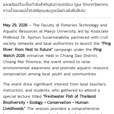
และพร้อมที่จะเป็นกำลังสำคัญในการปกป้อง ดูแล รักษาทรัพยากร
ทางน้ำของแม่น้ำปิงให้อุดมสมบูรณ์อย่างยั่งยืนสืบไป
May 29, 2026
– The Faculty of Fisheries Technology and
Aquatic Resources at Maejo University, led by Associate
Professor Dr. Apinun Suvarnaraksha, partnered with civil
society networks and local authorities to launch the
"Ping
River: From Past to Future"
campaign under the
Ping
Watch 2026
initiative. Held in Chiang Dao District,
Chiang Mai Province, the event aimed to raise
environmental awareness and promote aquatic resource
conservation among local youth and communities.
The event drew significant interest from local teachers,
instructors, and students, who gathered to attend a
special lecture titled
"Freshwater Fish of Thailand:
Biodiversity • Ecology • Conservation • Human
Livelihoods."
The session provided a comprehensive