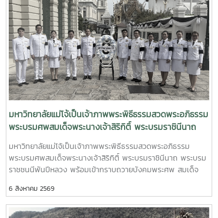
วิจัย งานบริการวิชาการ และการสร้างเครือข่ายความร่วมมือกับ
จนสร้างเครือข่ายความร่วมมือทางวิชาการ การวิจัย และการ
ภาคอุตสาหกรรมและผู้ประกอบการในการหารือครั้งนี้ ทั้งสองท่าน
ถ่ายทอดเทคโนโลยี อันจะนำไปสู่การยกระดับอุตสาหกรรมกุ้ง
ได้ถ่ายทอดประสบการณ์จากการทำงานจริง พร้อมแบ่งปันองค์
ก้ามกรามของประเทศไทยให้เติบโตอย่างยั่งยืนกิจกรรมดังกล่าวได้
ความรู้และมุมมองเกี่ยวกับทิศทางการพัฒนาอุตสาหกรรมประมง
รับความสนใจจากคณาจารย์ นักศึกษา และผู้สนใจด้านการเพาะ
และการเพาะเลี้ยงสัตว์น้ำ ตลอดจนร่วมเสนอแนวคิดในการเสริม
เลี้ยงสัตว์น้ำเป็นจำนวนมาก นับเป็นเวทีสำคัญในการแลกเปลี่ยน
สร้างบทบาทของศิษย์เก่าในการสนับสนุนการผลิตบัณฑิต การ
องค์ความรู้ระหว่างสถาบันการศึกษาและภาคอุตสาหกรรม เพื่อร่วม
พัฒนาหลักสูตร การฝึกประสบการณ์วิชาชีพ และการต่อยอดงาน
กันขับเคลื่อนการพัฒนาการประมงและทรัพยากรทางน้ำของ
วิจัยสู่การใช้ประโยชน์เชิงพาณิชย์นอกจากนี้ คณะฯ ยังได้หารือถึง
ประเทศในอนาคตMaejo University Strengthens Industry–
แนวทางการจัดกิจกรรมร่วมกันในอนาคต อาทิ การเป็นวิทยากร
Academia Collaboration through Special Lecture on the
พิเศษ การถ่ายทอดองค์ความรู้จากผู้ประกอบการสู่ห้องเรียน การ
มหาวิทยาลัยแม่โจ้เป็นเจ้าภาพพระพิธีธรรมสวดพระอภิธรรม
Integrated Giant Freshwater Prawn IndustryChiang Mai,
พัฒนาฟาร์มต้นแบบ การสร้างเครือข่ายความร่วมมือกับภาค
พระบรมศพสมเด็จพระนางเจ้าสิริกิติ์ พระบรมราชินีนาถ
Thailand – 5 August 2026 – The Faculty of Fisheries
เอกชน รวมถึงการสนับสนุนนักศึกษาให้มีโอกาสฝึกงานและพัฒนา
Technology and Aquatic Resources, Maejo University,
พระบรมราชชนนีพันปีหลวง พร้อมเข้ากราบถวายบังคม
มหาวิทยาลัยแม่โจ้เป็นเจ้าภาพพระพิธีธรรมสวดพระอภิธรรม
ทักษะที่สอดคล้องกับความต้องการของอุตสาหกรรมบรรยากาศ
organized a special academic seminar entitled “The
พระศพ สมเด็จพระเจ้าลูกเธอ เจ้าฟ้าพัชรกิติยาภา นเรนทิ
พระบรมศพสมเด็จพระนางเจ้าสิริกิติ์ พระบรมราชินีนาถ พระบรม
การแลกเปลี่ยนเป็นไปอย่างอบอุ่นและสร้างสรรค์ สะท้อนถึงความ
Integrated Giant Freshwater Prawn Business” at Room
ราเทพยวดี กรมหลวงราชสาริณีสิริพัชร มหาวัชรราชธิดา
ราชชนนีพันปีหลวง พร้อมเข้ากราบถวายบังคมพระศพ สมเด็จ
ผูกพันของศิษย์เก่าที่มีต่อสถาบัน และความมุ่งมั่นร่วมกันในการขับ
FT 1301, bringing together leading industry professionals
พระเจ้าลูกเธอ เจ้าฟ้าพัชรกิติยาภา นเรนทิราเทพยวดี กรมหลวง
เคลื่อนคณะเทคโนโลยีการประมงและทรัพยากรทางน้ำให้ก้าวสู่
and commercial aquaculture practitioners to share
6 สิงหาคม 2569
ราชสาริณีสิริพัชร มหาวัชรราชธิดา วันอังคารที่ 4 สิงหาคม 2569
ความเป็นเลิศทางวิชาการ ควบคู่กับการสร้างประโยชน์ให้แก่ภาค
practical knowledge and real-world experiences with
พระบาทสมเด็จพระเจ้าอยู่หัว ทรงพระกรุณาโปรดเกล้าฯ
การประมงและสังคมอย่างยั่งยืน"ศิษย์เก่าคือพลังสำคัญในการ
students and members of the aquaculture
พระราชทานพระบรมราชานุญาตให้ รองศาสตราจารย์ ดร.วีระพล