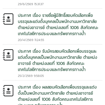
29/6/2569 15:31:37
Arts and Cultural Promotion, Maejo UniversityThe
of Fisheries Technology and Aquatic Resources, Maejo
ceremony was conducted with the aim of promoting
University, organized a training program entitled
ประกาศ เรื่อง รายชื่อผู้มีสิทธิ์สอบคัดเลือกเพื่อ
and preserving Buddhism while continuing the long-
“Aquatic Product Processing: Fish and Shrimp Spring
บรรจุและแต่งตั้งบุคคลเป็นพนักงานมหาวิทยาลัย
standing tradition of the Buddhist Lent season. The
Rolls and Fish and Shrimp Dumplings” at the Faculty of
event provided an opportunity for members of the
ตำแหน่งอาจารย์ ตำแหน่งเลขที่ 1006 สังกัดคณะ
Fisheries Technology and Aquatic Resources, Maejo
university community to come together in a
เทคโนโลยีการประมงและทรัพยากรทางน้ำ
University. More than 40 teachers and students
meaningful religious and cultural activity, fostering
participated in the activity.The opening ceremony was
20/4/2569 11:24:55
moral values, unity, and a sense of social
presided over by Associate Professor Dr.Apinun
responsibility.In addition, the ceremony reflected the
Suvarnaraksha, who officially opened the program and
ประกาศ เรื่อง รับมัครสอบคัดเลือกเพื่อบรรจุและ
university’s commitment to preserving Thailand’s rich
presented certificates to the participants.The training
แต่งตั้งบุคคลเป็นพนักงานมหาวิทยาลัย ตำแหน่ง
cultural heritage and cherished traditions. Through
was conducted by the Faculty’s Academic Services
อาจารย์ ตำแหน่งเลขที่ 1006 สังกัดคณะ
active participation, the Faculty of Fisheries Technology
Committee, led by Dr. Nongponga Saengcharoen and
เทคโนโลยีการประมงและทรัพยากรทางน้ำ
and Aquatic Resources reaffirmed its dedication to
Ms. Nattakarn Mukdajaturaphak, with support from Mr.
25/2/2569 9:58:05
supporting cultural and religious activities that
Thanawat King-inMs. Nuntaka PrathumthaMs.
strengthen community engagement and help sustain
Pannaphat Yotha, and Ms. Wararin Jankhong,
ประกาศ เรื่อง ผลสอบคัดเลือกเพื่อบรรจุและแต่ง
valuable traditions for future generations.
undergraduate students from the Program in Fisheries
ตั้งเป็นพนักงานมหาวิทยาลัย ตำแหน่งอาจารย์
and Aquatic Production Innovation. The team actively
ตำแหน่งเลขที่ 1006 สังกัดคณะเทคโนโลยีการ
shared knowledge and provided close supervision