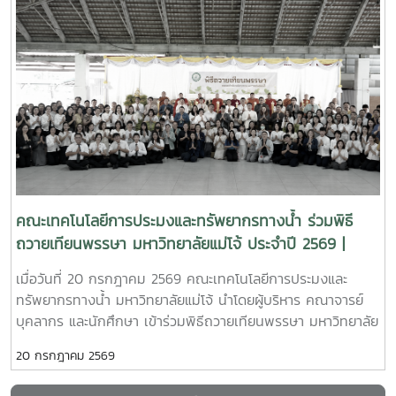
institutions in fisheries and aquaculture education, the
ศาสตราจารย์ ดร.อภินันท์ สุวรรณรักษ์ เป็นประธานกล่าวเปิด
toward the Thai people. Faculty members joined in
Faculty of Fisheries Technology and Aquatic Resources,
กิจกรรม และมอบเกียรติบัตรแก่ผู้เข้าร่วมอบรมกิจกรรมดำเนิน
offering royal blessings and paying tribute as a united
Maejo University, remains committed to producing
การโดยคณะกรรมการบริการวิชาการ นำโดยอาจารย์ ดร.นงพงา
expression of their devotion to the monarchy.The
highly qualified graduates, promoting research
แสงเจริญ และนางสาวณัฐกานต์ มุกดาจตุรพักตร์ พร้อมด้วยนาย
participation of the Faculty reflects its commitment to
excellence, and fostering innovation that supports the
ธนวรรฒน์ กิ่งอินทร์ นางสาวนันทกา ประทุมทา นางสาวพรรณ
upholding the cherished traditions of the nation and
sustainable development of the fisheries and
ภัทร โยธา และนางสาววรารินทร์ จันทร์คง นักศึกษาระดับ
demonstrating loyalty to the institution of the
aquaculture sectors at both national and international
ปริญญาตรี สาขาการประมงและนวัตกรรมการผลิตสัตว์น้ำ ร่วม
monarchy while honoring His Majesty’s enduring
levels.
ถ่ายทอดความรู้และดูแลการฝึกปฏิบัติอย่างใกล้ชิดการฝึกอบรม
contributions to the well-being and prosperity of the
ประกอบด้วยภาคบรรยายเกี่ยวกับหลักการแปรรูปและการเพิ่ม
Kingdom of Thailand.
มูลค่าสัตว์น้ำ ควบคู่กับภาคปฏิบัติในการผลิตปอเปี๊ยะปลากุ้งและ
ขนมจีบปลากุ้ง นักเรียนได้เรียนรู้ตั้งแต่การเตรียมและตัดแต่ง
คณะเทคโนโลยีการประมงและทรัพยากรทางน้ำ ร่วมพิธี
วัตถุดิบ การเตรียมส่วนผสม การขึ้นรูปผลิตภัณฑ์ และการควบคุม
ถวายเทียนพรรษา มหาวิทยาลัยแม่โจ้ ประจำปี 2569 |
สุขลักษณะในกระบวนการผลิต เพื่อให้สามารถนำความรู้ไปประยุกต์
Copilot said: Faculty of Fisheries Technology and
เมื่อวันที่ 20 กรกฎาคม 2569 คณะเทคโนโลยีการประมงและ
ใช้และพัฒนาผลิตภัณฑ์จากสัตว์น้ำได้อย่างเหมาะสมทางโรงเรียน
Aquatic Resources Participates in Maejo
ทรัพยากรทางน้ำ มหาวิทยาลัยแม่โจ้ นำโดยผู้บริหาร คณาจารย์
พร้าววิทยาคมมีนายปริยะ วัฒนศิริเสรีกุล และนางสาวสุภดา
University’s 2026 Buddhist Lent Candle Offering
บุคลากร และนักศึกษา เข้าร่วมพิธีถวายเทียนพรรษา มหาวิทยาลัย
ต้นกล ร่วมดูแลและสนับสนุนการดำเนินกิจกรรม ซึ่งเชื่อมโยงกับ
Ceremony
แม่โจ้ ประจำปี 2569 ณ อาคารแผ่พืชน์ มหาวิทยาลัยแม่โจ้ ซึ่งจัด
กิจกรรมการเรียนรู้ในหลักสูตรอารยเกษตรสำหรับห้องเรียน A
20 กรกฎาคม 2569
ขึ้นโดย กองส่งเสริมศิลปวัฒนธรรม มหาวิทยาลัยแม่โจ้การจัด
(แผนการเรียนศิลป์ทั่วไป) มุ่งส่งเสริมให้นักเรียนเรียนรู้ผ่านการ
กิจกรรมในครั้งนี้มีวัตถุประสงค์เพื่อส่งเสริมและสืบสานพระพุทธ
ลงมือปฏิบัติจริง พัฒนาทักษะอาชีพ และเห็นแนวทางการนำ