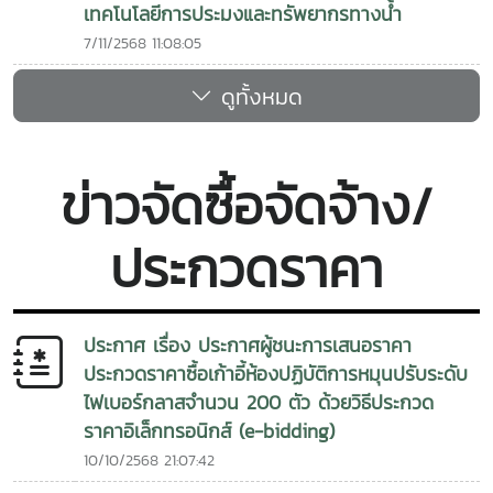
เทคโนโลยีการประมงและทรัพยากรทางน้ำ
and Phrao Wittayakhom School have maintained
continuous collaboration in fisheries education. Their
7/11/2568 11:08:05
partnership began with initiatives promoting fish
ดูทั้งหมด
farming and later expanded to the development of
learning centers for Nile tilapia and catfish culture
within the school. These activities have enabled
students to utilize harvested fish as raw materials for
ข่าวจัดซื้อจัดจ้าง/
further product processing.Recognizing the school’s
potential and readiness, the Faculty has extended its
ประกวดราคา
support this year by establishing a fish processing
learning center at the school. To strengthen hands-on
learning and vocational training opportunities, the
Faculty also provided a learning-center signboard and
ประกาศ เรื่อง ประกาศผู้ชนะการเสนอราคา
fish-processing equipment for fish filleting and
ประกวดราคาซื้อเก้าอี้ห้องปฏิบัติการหมุนปรับระดับ
trimming activities. These resources will support
ไฟเบอร์กลาสจำนวน 200 ตัว ด้วยวิธีประกวด
educational activities, skill development, and the
ราคาอิเล็กทรอนิกส์ (e-bidding)
production of value-added products that can generate
10/10/2568 21:07:42
supplementary income for students.The activity was
implemented under the project “Development of