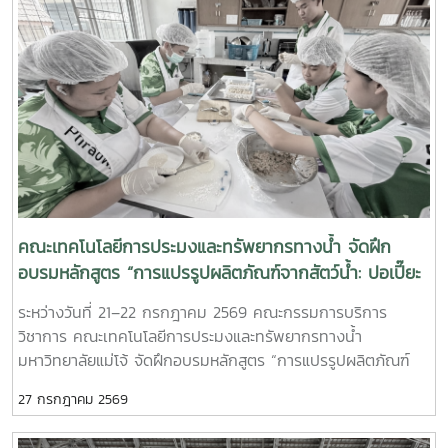
เนื่องในโอกาสวันเฉลิมพระชนมพรรษา 28 กรกฎาคม 2569ในการ
วิจัยที่ตอบโจทย์การอนุรักษ์ทรัพยากรธรรมชาติ ความมั่นคงทาง
with professional practice, while creating valuable
meet the evolving demands of the global aquaculture
นี้ ผู้เข้าร่วมพิธีได้ร่วมแสดงความจงรักภักดีและสำนึกในพระ
อาหาร และการพัฒนาที่ยั่งยืนของภูมิภาคลุ่มน้ำโขงทั้งนี้ เรื่องราว
opportunities for students, faculty members, and future
sector.Beyond student development, the event also
มหากรุณาธิคุณอันหาที่สุดมิได้ พร้อมร่วมถวายสัตย์ปฏิญาณเพื่อ
ของโครงการวิจัยได้รับการเผยแพร่บนเว็บไซต์ของ RECOFTC
collaborations.”
serves as a platform for expanding collaboration in
เป็นข้าราชการและบุคลากรที่ดี ปฏิบัติหน้าที่ด้วยความซื่อสัตย์สุจริต
เมื่อวันที่ 24 กรกฎาคม 2569 ภายใต้หัวข้อ “Community-led
research, innovation, technology transfer, and workforce
และยึดมั่นในการทำประโยชน์เพื่อสังคมและประเทศชาติการเข้าร่วม
approaches to flooded forest governance in the
development between Maejo University, private
พิธีในครั้งนี้นับเป็นการแสดงออกถึงความจงรักภักดีของคณะผู้
Mekong” ซึ่งสะท้อนถึงความสำคัญของความร่วมมือระหว่างนัก
enterprises, and professional aquaculture networks.
บริหารและบุคลากรคณะเทคโนโลยีการประมงและทรัพยากรทางน้ำ
วิจัย ชุมชน และหน่วยงานภาครัฐในการสร้างองค์ความรู้เพื่อการ
Such partnerships are expected to contribute
ที่พร้อมใจร่วมเทิดทูนสถาบันพระมหากษัตริย์ และน้อมสำนึกในพระ
บริหารจัดการทรัพยากรธรรมชาติข้ามพรมแดนอย่างยั่งยืน
significantly to the sustainable advancement and
มหากรุณาธิคุณของพระบาทสมเด็จพระเจ้าอยู่หัวอย่างสุดซึ้งOn
international competitiveness of Thailand's giant
27 July 2026, the Faculty of Fisheries Technology and
freshwater prawn industry.The seminar attracted strong
Aquatic Resources, led by Associate Professor Dr.Apinun
คณะเทคโนโลยีการประมงและทรัพยากรทางน้ำ จัดฝึก
participation from faculty members, undergraduate
Suvarnaraksha, Dean of the Faculty, together with the
อบรมหลักสูตร “การแปรรูปผลิตภัณฑ์จากสัตว์น้ำ: ปอเปี๊ยะ
students, researchers, aquaculture professionals, and
faculty executives and personnel, participated in the
ปลากุ้งและขนมจีบปลากุ้ง” | Copilot said: MJU Fisheries
industry stakeholders. It provided an excellent
ระหว่างวันที่ 21–22 กรกฎาคม 2569 คณะกรรมการบริการ
Royal Tribute and Blessing Ceremony in honor of His
Faculty Conducts Training on Fish and Shrimp
opportunity for meaningful dialogue between academia
วิชาการ คณะเทคโนโลยีการประมงและทรัพยากรทางน้ำ
Majesty King Maha Vajiralongkorn Phra
Product Processing for Phrao Wittayakhom School
and industry while reinforcing the shared vision of
มหาวิทยาลัยแม่โจ้ จัดฝึกอบรมหลักสูตร “การแปรรูปผลิตภัณฑ์
Vajiraklaochaoyuhua on the auspicious occasion of His
Students
advancing sustainable fisheries and aquaculture
จากสัตว์น้ำ: ปอเปี๊ยะปลากุ้งและขนมจีบปลากุ้ง” ณ คณะ
Majesty’s Birthday Anniversary on 28 July 2026.The
27 กรกฎาคม 2569
through knowledge exchange, innovation, and
เทคโนโลยีการประมงและทรัพยากรทางน้ำ มหาวิทยาลัยแม่โจ้ โดย
ceremony was held to express loyalty, gratitude, and
collaborative partnerships.As one of Thailand's leading
มีครูและนักเรียนเข้าร่วมกิจกรรมกว่า 40 คนในการนี้ รอง
reverence for His Majesty’s immeasurable benevolence