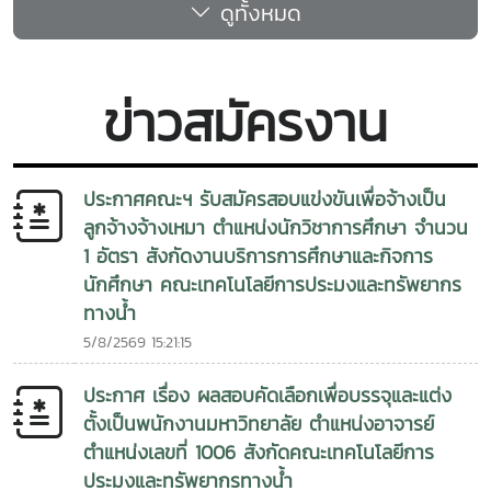
ดูทั้งหมด
ศาสนา เนื่องในเทศกาลเข้าพรรษา อันเป็นช่วงเวลาสำคัญทาง
ทรัพยากรที่มีอยู่มาสร้างมูลค่าเพิ่มคณะเทคโนโลยีการประมงและ
พระพุทธศาสนา ตลอดจนเป็นการปลูกฝังคุณธรรม จริยธรรม
ทรัพยากรทางน้ำและโรงเรียนพร้าววิทยาคมได้ดำเนินกิจกรรม
และสร้างความตระหนักถึงคุณค่าของวัฒนธรรมไทยให้แก่บุคลากร
ความร่วมมือด้านการประมงมาอย่างต่อเนื่อง โดยเริ่มจากการส่ง
และนักศึกษานอกจากนี้ กิจกรรมดังกล่าวยังเป็นการร่วมกัน
เสริมการเลี้ยงปลา และพัฒนาเป็นฐานเรียนรู้การเลี้ยงปลานิลและ
ข่าวสมัครงาน
อนุรักษ์ สืบทอด และธำรงไว้ซึ่งขนบธรรมเนียมประเพณีอันดีงาม
ปลาดุกภายในโรงเรียน ก่อนนำผลผลิตมาต่อยอดเป็นผลิตภัณฑ์
ของไทยให้คงอยู่สืบไป พร้อมทั้งเป็นการสร้างความสัมพันธ์อันดี
แปรรูปจากศักยภาพและความพร้อมของโรงเรียน ในปีนี้คณะฯ จึง
ระหว่างหน่วยงานภายในมหาวิทยาลัย และส่งเสริมการมีส่วนร่วมใน
สนับสนุนการพัฒนาฐานเรียนรู้การแปรรูปสัตว์น้ำ พร้อมมอบป้าย
กิจกรรมด้านศิลปวัฒนธรรมและศาสนาของมหาวิทยาลัยอย่างต่อ
ประกาศคณะฯ รับสมัครสอบแข่งขันเพื่อจ้างเป็น
ฐานเรียนรู้และอุปกรณ์สำหรับการตัดแต่งเนื้อปลาให้แก่โรงเรียน
เนื่องคณะเทคโนโลยีการประมงและทรัพยากรทางน้ำให้ความสำคัญ
ลูกจ้างจ้างเหมา ตำแหน่งนักวิชาการศึกษา จำนวน
เพื่อใช้ประกอบกิจกรรมการเรียนรู้ การฝึกทักษะอาชีพ และการ
กับการทำนุบำรุงศิลปวัฒนธรรม ศาสนา และการมีส่วนร่วมใน
ผลิตสินค้าเพื่อสร้างรายได้เสริมให้แก่นักเรียนกิจกรรมดังกล่าว
1 อัตรา สังกัดงานบริการการศึกษาและกิจการ
กิจกรรมที่เป็นประโยชน์ต่อสังคม โดยมุ่งส่งเสริมให้บุคลากรและ
ดำเนินงานภายใต้โครงการพัฒนาศักยภาพฐานเรียนรู้ทางการ
นักศึกษา คณะเทคโนโลยีการประมงและทรัพยากร
นักศึกษาได้ร่วมสืบสานและอนุรักษ์มรดกทางวัฒนธรรมอันทรง
ประมงและนวัตกรรมการผลิตสัตว์น้ำแบบบูรณาการ และส่งเสริม
ทางน้ำ
คุณค่าของชาติให้คงอยู่สืบไปอย่างยั่งยืน.On 20 July 2026,
ทักษะอาชีพ สร้างรายได้ พัฒนาเป็นผู้ประกอบการเพาะเลี้ยงสัตว์
5/8/2569 15:21:15
administrators, faculty members, staff, and students of
น้ำแบบครบวงจรด้วยโมเดลเศรษฐกิจ BCG เพื่อพัฒนาเศรษฐกิจ
the Faculty of Fisheries Technology and Aquatic
ฐานรากของกลุ่มประมงอาสาในพื้นที่ชุมชนและโรงเรียนเป้าหมาย
ประกาศ เรื่อง ผลสอบคัดเลือกเพื่อบรรจุและแต่ง
Resources, Maejo University, participated in the Maejo
สะท้อนถึงความร่วมมือระหว่างมหาวิทยาลัยและสถานศึกษาใน
ตั้งเป็นพนักงานมหาวิทยาลัย ตำแหน่งอาจารย์
University Buddhist Lent Candle Offering Ceremony
การนำองค์ความรู้ทางวิชาการไปใช้ประโยชน์ ตลอดจนพัฒนา
ตำแหน่งเลขที่ 1006 สังกัดคณะเทคโนโลยีการ
2026, held at the Phae Phuet Building, Maejo
ทักษะและโอกาสทางอาชีพให้แก่เยาวชนอย่างยั่งยืนOn 21–22 July
ประมงและทรัพยากรทางน้ำ
University. The event was organized by the Division of
2026, the Academic Services Committee of the Faculty