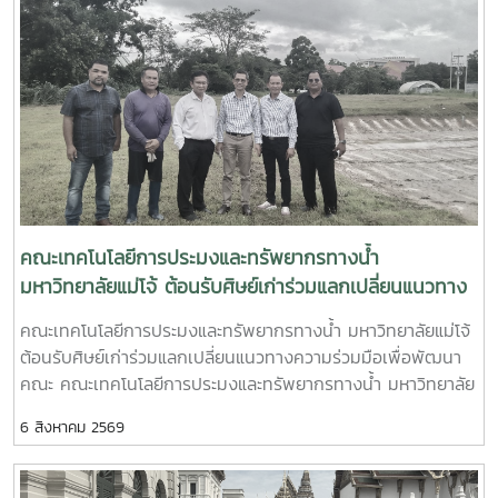
อุตสาหกรรมและผู้ประกอบการ ให้แก่นักศึกษาสาขาประมงและผู้
สนใจการบรรยายครั้งนี้ได้รับเกียรติจากวิทยากรผู้ทรงคุณวุฒิ 3
ท่าน ได้แก่คุณสยมพร เจริญรักษ์ ผู้จัดการทั่วไป บริษัท โกรเบสท์
คอร์ปอเรชั่น จำกัด บรรยายในหัวข้อ "ธุรกิจกุ้งก้ามกรามครบ
วงจร" เวลา 14.00–14.45 น. ถ่ายทอดแนวคิดการบริหารธุรกิจ
การพัฒนาห่วงโซ่อุปทาน และการสร้างมูลค่าเพิ่มให้กับ
อุตสาหกรรมกุ้งก้ามกรามคุณพัฒนจิตต์ สินเสมจันทร์ ผู้ประกอบ
การเลี้ยงกุ้งก้ามกรามเชิงพาณิชย์ บรรยายในหัวข้อ "การเลี้ยงกุ้ง
ก้ามกรามเชิงพาณิชย์" เวลา 14.45–15.30 น. ถ่ายทอด
ประสบการณ์ตรงในการจัดการฟาร์ม เทคนิคการผลิต และ
คณะเทคโนโลยีการประมงและทรัพยากรทางน้ำ
แนวทางการสร้างความสำเร็จในธุรกิจการเพาะเลี้ยงนายกิตติ
มหาวิทยาลัยแม่โจ้ ต้อนรับศิษย์เก่าร่วมแลกเปลี่ยนแนวทาง
พัฒน์ ศรีสมวงศ์ รองประธานชมรมผู้เลี้ยงกุ้งจังหวัดฉะเชิงเทรา
ความร่วมมือเพื่อพัฒนาคณะ|Maejo University’s Faculty
คณะเทคโนโลยีการประมงและทรัพยากรทางน้ำ มหาวิทยาลัยแม่โจ้
บรรยายในหัวข้อ "จุลินทรีย์กับการเลี้ยงกุ้ง" เวลา 15.30–16.15 น.
of Fisheries Technology and Aquatic Resources
ต้อนรับศิษย์เก่าร่วมแลกเปลี่ยนแนวทางความร่วมมือเพื่อพัฒนา
นำเสนอการประยุกต์ใช้จุลินทรีย์เพื่อเพิ่มประสิทธิภาพการเลี้ยงกุ้ง
Welcomes Alumni to Strengthen Collaborative
คณะ คณะเทคโนโลยีการประมงและทรัพยากรทางน้ำ มหาวิทยาลัย
ลดต้นทุน และส่งเสริมการผลิตที่เป็นมิตรต่อสิ่งแวดล้อมการจัด
Partnerships
แม่โจ้ ให้การต้อนรับ คุณสยุมพร เจริญรักษ์ และ คุณกิตติพัฒน์
กิจกรรมครั้งนี้สะท้อนถึงความร่วมมือระหว่าง คณะเทคโนโลยีการ
6 สิงหาคม 2569
ศรีสมวงศ์ ศิษย์เก่าคณะฯ ที่เดินทางมาแลกเปลี่ยนความคิดเห็น
ประมงและทรัพยากรทางน้ำ มหาวิทยาลัยแม่โจ้ กับภาคเอกชนและ
และหารือแนวทางการดำเนินงานด้านความร่วมมือระหว่างศิษย์เก่า
เครือข่ายผู้ประกอบการด้านการเพาะเลี้ยงสัตว์น้ำ เพื่อพัฒนา
กับคณะ เพื่อร่วมกันผลักดันการพัฒนาการเรียนการสอน งาน
ศักยภาพนักศึกษาให้มีความพร้อมต่อการประกอบวิชาชีพ ตลอด