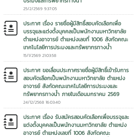
ประมงและทรัพยากรทางน้ำ
during the hands-on training sessions.The program
25/2/2569 9:37:05
consisted of both theoretical and practical components.
Participants learned the principles of aquatic product
ประกาศ เรื่อง รายชื่อผู้มีสิทธิ์สอบคัดเลือกเพื่อ
processing and value addition, followed by practical
บรรจุและแต่งตั้งบุคคลเป็นพนักงานมหาวิทยาลัย
training in the production of fish and shrimp spring
rolls and fish and shrimp dumplings. Students gained
ตำแหน่งอาจารย์ ตำแหน่งเลขที่ 1006 สังกัดคณะ
experience in raw material preparation and trimming,
เทคโนโลยีการประมงและทรัพยากรทางน้ำ
ingredient formulation, product shaping, and hygienic
15/1/2569 21:03:58
processing practices. These skills are expected to help
participants apply their knowledge in developing value-
ประกาศ ขอเลื่อนประกาศรายชื่อผู้มีสิทธิ์เข้ารับการ
added aquatic products in the future.Representatives
สอบคัดเลือกเป็นพนักงานมหาวิทยาลัย ตำแหน่ง
from Phrao Wittayakhom SchoolMr. Piriya
อาจารย์ สังกัดคณะเทคโนโลยีการประมงและ
Wattanasirisereekul and Ms. Suphada Tonklor, also
ทรัพยากรทางน้ำ ภายในเดือนมกราคม 2569
supported and facilitated the activity. The training was
24/12/2568 16:03:40
linked to the school’s Aryakaset Learning Program for
Classroom A (General Arts Program), which emphasizes
ประกาศ เรื่อง รับสมัครสอบคัดเลือกเพื่อบรรจุและ
experiential learning, career skill development, and the
แต่งตั้งบุคคลเป็นพนักงานมหาวิทยาลัย ตำแหน่ง
utilization of local resources to create added value.The
อาจารย์ ตำแหน่งเลขที่ 1006 สังกัดคณะ
Faculty of Fisheries Technology and Aquatic Resources