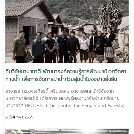
เชื่อมโยงองค์ความรู้จากมหาวิทยาลัยสู่ภาคปฏิบัติ และเป็นเครือ
community.The event was designed to bridge the gap
ทองมา อธิการบดีมหาวิทยาลัยแม่โจ้ พร้อมด้วย คณะผู้บริหาร
ข่ายที่ช่วยสร้างโอกาสใหม่ ๆ ให้กับนักศึกษาและคณะใน
between academic learning and industry practice by
มหาวิทยาลัย สมาคมศิษย์เก่า และบุคลากร รวมจำนวน 25 คน
อนาคต"Maejo University’s Faculty of Fisheries
providing students with direct exposure to current
เป็นเจ้าภาพพระพิธีธรรมสวดพระอภิธรรมพระบรมศพสมเด็จ
Technology and Aquatic Resources Welcomes Alumni to
business strategies, technological innovations, and
พระนางเจ้าสิริกิติ์ พระบรมราชินีนาถ พระบรมราชชนนีพันปีหลวง
Strengthen Collaborative Partnerships The Faculty of
sustainable production systems within Thailand's giant
ณ พระที่นั่งดุสิตมหาปราสาท พระบรมมหาราชวัง และเข้ากราบ
Fisheries Technology and Aquatic Resources, Maejo
freshwater prawn industry.The seminar featured three
ถวายบังคมพระศพสมเด็จพระเจ้าลูกเธอ เจ้าฟ้าพัชรกิติยาภา นเร
University, warmly welcomed Mr. Sayumporn
distinguished speakers representing key sectors of the
นทิราเทพยวดี กรมหลวงราชสาริณีสิริพัชร มหาวัชรราชธิดา ณ
Charoenrak and Mr. Kittipat Srisomwong, distinguished
aquaculture industry.Mr. Sayomporn Charoenrak,
พระที่นั่งพิมานรัตยา พระบรมมหาราชวัง การเข้าร่วมพิธีในครั้งนี้
alumni of the Faculty, for a collaborative meeting
General Manager of Grobest Corporation Co., Ltd.,
นับเป็นพระมหากรุณาธิคุณล้นเกล้าล้นกระหม่อมแก่คณะผู้บริหาร
aimed at exchanging ideas and discussing future
delivered the opening lecture, “The Integrated Giant
มหาวิทยาลัย สมาคมศิษย์เก่า และบุคลากร มหาวิทยาลัยแม่โจ้ที่ได้
ทีมวิจัยนานาชาติ พัฒนาองค์ความรู้การพัฒนานิเวศวิทยา
partnership initiatives between the alumni network
Freshwater Prawn Business” (2:00–2:45 p.m.). His
ร่วมแสดงความจงรักภักดี ถวายความอาลัยและน้อมรำลึกในพระ
ทางน้ำ เพื่อการจัดการป่าน้ำท่วมลุ่มน้ำโขงอย่างยั่งยืน
and the Faculty. The discussion focused on
presentation explored integrated business
มหากรุณาธิคุณอย่างหาที่สุดมิได้ รายละเอียดเพิ่มเติม
strengthening cooperation in academic development,
management, supply chain development, value-added
อาจารย์ ดร.ขจรเกียรติ์ ศรีนวลสม อาจารย์และนักวิจัยจาก
https://maejo.link/ffQf7k
research, community engagement, and building
production, and emerging opportunities for
มหาวิทยาลัยแม่โจ้ ได้รับการเผยแพร่ผลงานวิจัยผ่านเครือข่าย
strategic partnerships with industry and the private
strengthening the competitiveness of Thailand's giant
นานาชาติ RECOFTC (The Center for People and Forests)
sector.During the meeting, both alumni shared valuable
freshwater prawn industry in domestic and
ในฐานะหัวหน้าโครงการวิจัย (Principal Investigator) ภายใต้
professional experiences and practical insights gained
international markets.The second lecture, “Commercial
6 สิงหาคม 2569
โครงการ Explore ซึ่งเป็นเครือข่ายวิจัยด้านการจัดการภูมิทัศน์ป่า
from their careers. They also exchanged perspectives
Giant Freshwater Prawn Farming” (2:45–3:30 p.m.), was
ไม้ในภูมิภาคเอเชียตะวันออกเฉียงใต้การจัดการป่าน้ำท่วม
on the future direction of Thailand’s fisheries and
presented by Mr. Phattanachit Sinsemchan, a successful