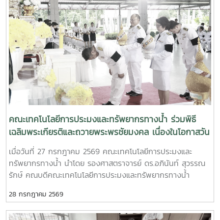
(Flooded forests) เพื่อส่งเสริมความหลากหลายทางชีวภาพของ
aquaculture industries while proposing strategies to
commercial giant freshwater prawn farmer. He shared
ระบบนิเวศน้ำและการใช้ประโยชน์ทรัพยากรอย่างยั่งยืน โดยดำเนิน
enhance the role of alumni in supporting student
practical insights into farm management, production
งานร่วมกับเครือข่ายวิจัยจากหลายประเทศ ได้แก่ มหาวิทยาลัยแม่
development, curriculum improvement, professional
technologies, operational challenges, and business
โจ้ ประเทศไทย, My Village Organization (MVI) ประเทศ
training, and the commercialization of research
strategies developed through years of commercial
กัมพูชา และ Northern Agriculture and Forestry College
outcomes.The meeting also explored opportunities for
farming experience.The final session, “Microorganisms
สปป.ลาว พร้อมทั้งทำงานร่วมกับชุมชนในพื้นที่นำร่องทั้งสอง
future collaborative activities, including serving as
in Shrimp Farming” (3:30–4:15 p.m.), was delivered by
ประเทศงานวิจัยใช้แนวทางการมีส่วนร่วมของชุมชน
guest lecturers, bringing industry expertise into the
Mr. Kittipat Srisomwong, Vice President of the
(Community-based Research) ผสานองค์ความรู้ท้องถิ่นกับ
classroom, developing model aquaculture farms,
Chachoengsao Shrimp Farmers Association. His
การสำรวจภาคสนาม การประเมินความหลากหลายทางชีวภาพ และ
expanding partnerships with the private sector, and
presentation highlighted the application of beneficial
การจัดทำแผนที่เชิงนิเวศ เพื่อศึกษาการเปลี่ยนแปลงของป่าบุ่งป่า
providing students with internships and hands-on
microorganisms to improve shrimp health, enhance
ทาม ซึ่งเป็นแหล่งอนุบาลสัตว์น้ำและทรัพยากรธรรมชาติที่มีความ
คณะเทคโนโลยีการประมงและทรัพยากรทางน้ำ ร่วมพิธี
learning experiences that align with current industry
production efficiency, reduce farming costs, and
สำคัญต่อวิถีชีวิตของประชาชนในลุ่มน้ำโขงผลการดำเนินงานจะนำ
เฉลิมพระเกียรติและถวายพระพรชัยมงคล เนื่องในโอกาสวัน
demands.The discussion was conducted in a warm,
promote environmentally sustainable aquaculture
ไปสู่การพัฒนาแนวทางอนุรักษ์ที่ขับเคลื่อนโดยชุมชน อาทิ การจัด
เฉลิมพระชนมพรรษา พระบาทสมเด็จพระเจ้าอยู่หัว
friendly, and highly constructive atmosphere, reflecting
practices.The seminar reflects the Faculty's
เมื่อวันที่ 27 กรกฎาคม 2569 คณะเทคโนโลยีการประมงและ
ตั้งเขตอนุรักษ์พันธุ์ปลา การฟื้นฟูแหล่งอาศัยของสัตว์น้ำ และการ
/Faculty of Fisheries Technology and Aquatic
the alumni’s strong commitment to their alma mater
commitment to strengthening partnerships between
ทรัพยากรทางน้ำ นำโดย รองศาสตราจารย์ ดร.อภินันท์ สุวรรณ
สร้างฐานข้อมูลทางนิเวศและสังคมเพื่อสนับสนุนการกำหนด
and their shared vision of advancing the Faculty of
Resources Joins Royal Tribute Ceremony in Honor
higher education institutions and the aquaculture
รักษ์ คณบดีคณะเทคโนโลยีการประมงและทรัพยากรทางน้ำ
นโยบายด้านการจัดการทรัพยากรธรรมชาติในระดับท้องถิ่นและ
Fisheries Technology and Aquatic Resources toward
of His Majesty the King
industry. By integrating academic knowledge with
พร้อมด้วยคณะผู้บริหาร และบุคลากรของคณะ เข้าร่วมพิธี
ระดับภูมิภาคโครงการวิจัยดังกล่าวสะท้อนบทบาทของมหาวิทยาลัย
academic excellence while generating sustainable
industrial expertise, the Faculty aims to prepare
28 กรกฎาคม 2569
เฉลิมพระเกียรติและถวายพระพรชัยมงคล พระบาทสมเด็จพระปร
แม่โจ้ในการสร้างความร่วมมือด้านวิจัยในระดับนานาชาติ และการบู
benefits for the fisheries sector and society.“Our alumni
students with the professional competencies, technical
เมนทรรามาธิบดีศรีสินทรมหาวชิราลงกรณ พระวชิรเกล้าเจ้าอยู่หัว
รณาการองค์ความรู้ร่วมกับเครือข่ายต่างประเทศ เพื่อพัฒนางาน
serve as a vital bridge connecting university knowledge
skills, and entrepreneurial perspectives required to